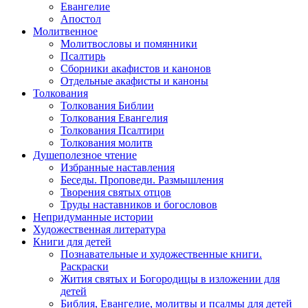
Евангелие
Апостол
Молитвенное
Молитвословы и помянники
Псалтирь
Сборники акафистов и канонов
Отдельные акафисты и каноны
Толкования
Толкования Библии
Толкования Евангелия
Толкования Псалтири
Толкования молитв
Душеполезное чтение
Избранные наставления
Беседы. Проповеди. Размышления
Творения святых отцов
Труды наставников и богословов
Непридуманные истории
Художественная литература
Книги для детей
Познавательные и художественные книги.
Раскраски
Жития святых и Богородицы в изложении для
детей
Библия, Евангелие, молитвы и псалмы для детей