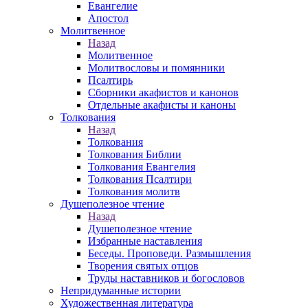
Евангелие
Апостол
Молитвенное
Назад
Молитвенное
Молитвословы и помянники
Псалтирь
Сборники акафистов и канонов
Отдельные акафисты и каноны
Толкования
Назад
Толкования
Толкования Библии
Толкования Евангелия
Толкования Псалтири
Толкования молитв
Душеполезное чтение
Назад
Душеполезное чтение
Избранные наставления
Беседы. Проповеди. Размышления
Творения святых отцов
Труды наставников и богословов
Непридуманные истории
Художественная литература