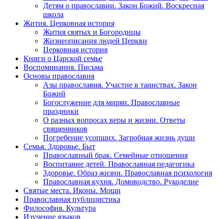
Детям о православии. Закон Божий. Воскресная
школа
Жития. Церковная история
Жития святых и Богородицы
Жизнеописания людей Церкви
Церковная история
Книги о Царской семье
Воспоминания. Письма
Основы православия
Азы православия. Участие в таинствах. Закон
Божий
Богослужение для мирян. Православные
праздники
О разных вопросах веры и жизни. Ответы
священников
Погребение усопших. Загробная жизнь души
Семья. Здоровье. Быт
Православный брак. Семейные отношения
Воспитание детей. Православная педагогика
Здоровье. Образ жизни. Православная психология
Православная кухня. Домоводство. Рукоделие
Святые места. Иконы. Мощи
Православная публицистика
Философия. Культура
Изучение языков