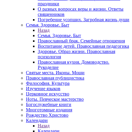
праздники
О разных вопросах веры и жизни. Ответы
священников
Погребение усопших. Загробная жизнь души
Семья. Здоровье. Быт
Назад
Семья. Здоровье. Быт
Православный брак. Семейные отношения
Воспитание детей. Православная педагогика
Здоровье. Образ жизни. Православная
психология
Православная кухня. Домоводство.
Рукоделие
Святые места. Иконы. Мощи
Православная публицистика
Философия. Культура
Изучение языков
Церковное искусство
Ноты. Певческое мастерство
Богослужебные книги
Многотомные издания
Рождество Христово
Календари
Назад
Календари