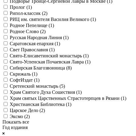
Подворье Троице-Сергиевой Лавры в Москве (
1
)
Пролог (
1
)
Рипол-классик (
2
)
РИЦ им. святителя Василия Великого (
1
)
Родное Пепелище (
1
)
Родное Слово (
2
)
Русская Народная Линия (
1
)
Саратовская епархия (
1
)
Свет Православия (
1
)
Свято-Елисаветинский монастырь (
1
)
Свято-Успенская Почаевская Лавра (
1
)
Сибирская Благозвонница (
8
)
Скрижаль (
1
)
СофтИздат (
1
)
Сретенский монастырь (
5
)
Храм Святого Духа Сошествия (
1
)
Храм святых Царственных Страстотерпцев в Рязани (
1
)
Христианская Библиотека (
1
)
Царское Дело (
2
)
Эксмо (
2
)
Показать все
Год издания