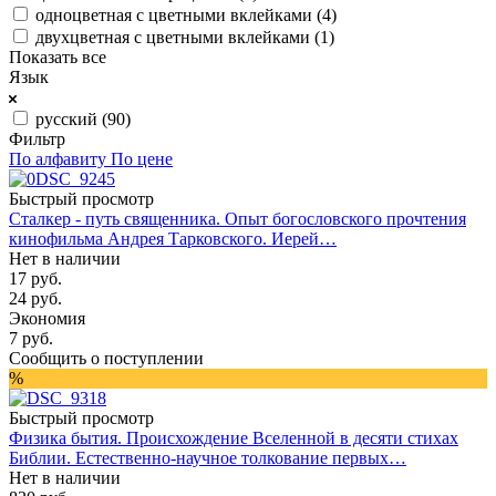
одноцветная с цветными вклейками (
4
)
двухцветная с цветными вклейками (
1
)
Показать все
Язык
русский (
90
)
Фильтр
По алфавиту
По цене
Быстрый просмотр
Сталкер - путь священника. Опыт богословского прочтения
кинофильма Андрея Тарковского. Иерей…
Нет в наличии
17
руб.
24
руб.
Экономия
7
руб.
Сообщить о поступлении
%
Быстрый просмотр
Физика бытия. Происхождение Вселенной в десяти стихах
Библии. Естественно-научное толкование первых…
Нет в наличии