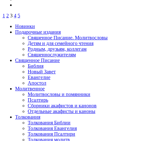
1
2
3
4
5
Новинки
Подарочные издания
Священное Писание. Молитвословы
Детям и для семейного чтения
Родным, друзьям, коллегам
Священнослужителям
Священное Писание
Библия
Новый Завет
Евангелие
Апостол
Молитвенное
Молитвословы и помянники
Псалтирь
Сборники акафистов и канонов
Отдельные акафисты и каноны
Толкования
Толкования Библии
Толкования Евангелия
Толкования Псалтири
Толкования молитв