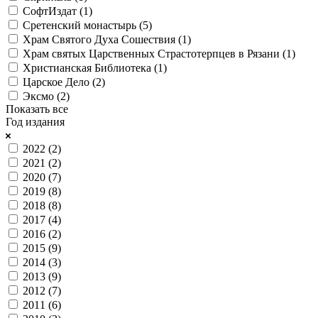
СофтИздат (
1
)
Сретенский монастырь (
5
)
Храм Святого Духа Сошествия (
1
)
Храм святых Царственных Страстотерпцев в Рязани (
1
)
Христианская Библиотека (
1
)
Царское Дело (
2
)
Эксмо (
2
)
Показать все
Год издания
2022 (
2
)
2021 (
2
)
2020 (
7
)
2019 (
8
)
2018 (
8
)
2017 (
4
)
2016 (
2
)
2015 (
9
)
2014 (
3
)
2013 (
9
)
2012 (
7
)
2011 (
6
)