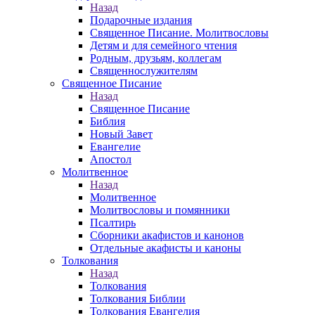
Назад
Подарочные издания
Священное Писание. Молитвословы
Детям и для семейного чтения
Родным, друзьям, коллегам
Священнослужителям
Священное Писание
Назад
Священное Писание
Библия
Новый Завет
Евангелие
Апостол
Молитвенное
Назад
Молитвенное
Молитвословы и помянники
Псалтирь
Сборники акафистов и канонов
Отдельные акафисты и каноны
Толкования
Назад
Толкования
Толкования Библии
Толкования Евангелия