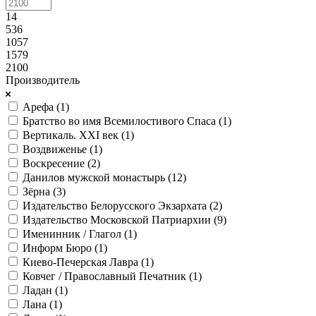
14
536
1057
1579
2100
Производитель
Арефа (
1
)
Братство во имя Всемилостивого Спаса (
1
)
Вертикаль. XXI век (
1
)
Воздвиженье (
1
)
Воскресение (
2
)
Данилов мужской монастырь (
12
)
Зёрна (
3
)
Издательство Белорусского Экзархата (
2
)
Издательство Московской Патриархии (
9
)
Именинник / Глагол (
1
)
Информ Бюро (
1
)
Киево-Печерская Лавра (
1
)
Ковчег / Православный Печатник (
1
)
Ладан (
1
)
Лана (
1
)