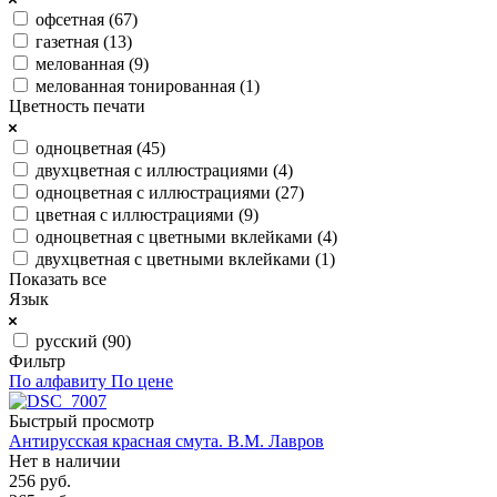
офсетная (
67
)
газетная (
13
)
мелованная (
9
)
мелованная тонированная (
1
)
Цветность печати
одноцветная (
45
)
двухцветная с иллюстрациями (
4
)
одноцветная с иллюстрациями (
27
)
цветная с иллюстрациями (
9
)
одноцветная с цветными вклейками (
4
)
двухцветная с цветными вклейками (
1
)
Показать все
Язык
русский (
90
)
Фильтр
По алфавиту
По цене
Быстрый просмотр
Антирусская красная смута. В.М. Лавров
Нет в наличии
256
руб.