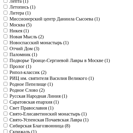
Лепта (
1
)
Летопись (
1
)
Литера (
1
)
Миссионерский центр Даниила Сысоева (
1
)
Москва (
5
)
Никея (
1
)
Новая Мысль (
2
)
Новоспасский монастырь (
1
)
Отчий Дом (
3
)
Паломник (
1
)
Подворье Троице-Сергиевой Лавры в Москве (
1
)
Пролог (
1
)
Рипол-классик (
2
)
РИЦ им. святителя Василия Великого (
1
)
Родное Пепелище (
1
)
Родное Слово (
2
)
Русская Народная Линия (
1
)
Саратовская епархия (
1
)
Свет Православия (
1
)
Свято-Елисаветинский монастырь (
1
)
Свято-Успенская Почаевская Лавра (
1
)
Сибирская Благозвонница (
8
)
Скрижаль (
1
)