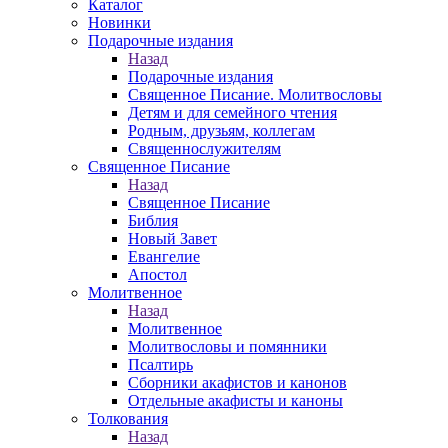
Каталог
Новинки
Подарочные издания
Назад
Подарочные издания
Священное Писание. Молитвословы
Детям и для семейного чтения
Родным, друзьям, коллегам
Священнослужителям
Священное Писание
Назад
Священное Писание
Библия
Новый Завет
Евангелие
Апостол
Молитвенное
Назад
Молитвенное
Молитвословы и помянники
Псалтирь
Сборники акафистов и канонов
Отдельные акафисты и каноны
Толкования
Назад