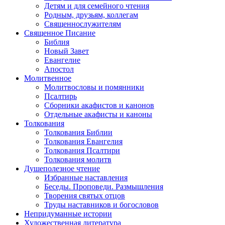
Детям и для семейного чтения
Родным, друзьям, коллегам
Священнослужителям
Священное Писание
Библия
Новый Завет
Евангелие
Апостол
Молитвенное
Молитвословы и помянники
Псалтирь
Сборники акафистов и канонов
Отдельные акафисты и каноны
Толкования
Толкования Библии
Толкования Евангелия
Толкования Псалтири
Толкования молитв
Душеполезное чтение
Избранные наставления
Беседы. Проповеди. Размышления
Творения святых отцов
Труды наставников и богословов
Непридуманные истории
Художественная литература