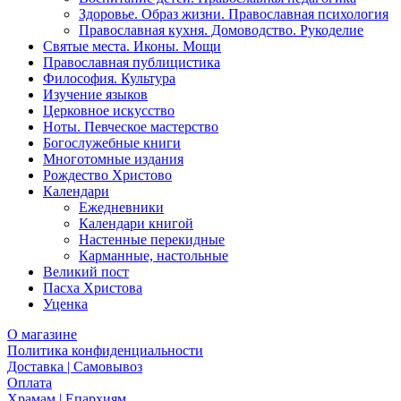
Здоровье. Образ жизни. Православная психология
Православная кухня. Домоводство. Рукоделие
Святые места. Иконы. Мощи
Православная публицистика
Философия. Культура
Изучение языков
Церковное искусство
Ноты. Певческое мастерство
Богослужебные книги
Многотомные издания
Рождество Христово
Календари
Ежедневники
Календари книгой
Настенные перекидные
Карманные, настольные
Великий пост
Пасха Христова
Уценка
О магазине
Политика конфиденциальности
Доставка | Самовывоз
Оплата
Храмам | Епархиям