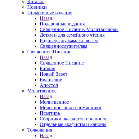
Каталог
Новинки
Подарочные издания
Назад
Подарочные издания
Священное Писание. Молитвословы
Детям и для семейного чтения
Родным, друзьям, коллегам
Священнослужителям
Священное Писание
Назад
Священное Писание
Библия
Новый Завет
Евангелие
Апостол
Молитвенное
Назад
Молитвенное
Молитвословы и помянники
Псалтирь
Сборники акафистов и канонов
Отдельные акафисты и каноны
Толкования
Назад