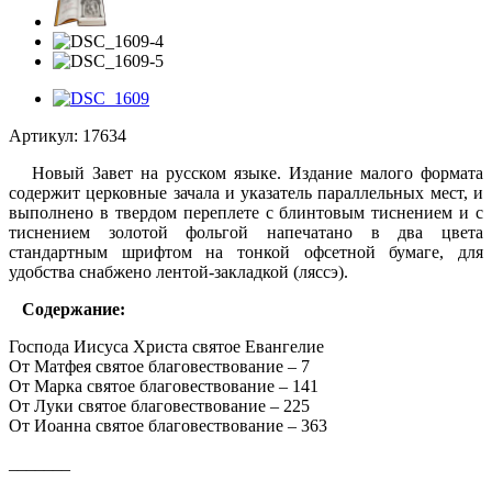
Артикул:
17634
Новый Завет на русском языке. Издание малого формата
содержит церковные зачала и указатель параллельных мест, и
выполнено в твердом переплете c блинтовым тиснением и с
тиснением золотой фольгой напечатано в два цвета
стандартным шрифтом на тонкой офсетной бумаге, для
удобства снабжено лентой-закладкой (ляссэ).
Содержание:
Господа Иисуса Христа святое Евангелие
От Матфея святое благовествование – 7
От Марка святое благовествование – 141
От Луки святое благовествование – 225
От Иоанна святое благовествование – 363
_______