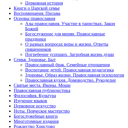
Церковная история
Книги о Царской семье
Воспоминания. Письма
Основы православия
Азы православия. Участие в таинствах. Закон
Божий
Богослужение для мирян. Православные
праздники
О разных вопросах веры и жизни. Ответы
священников
Погребение усопших. Загробная жизнь души
Семья. Здоровье. Быт
Православный брак. Семейные отношения
Воспитание детей. Православная педагогика
Здоровье. Образ жизни. Православная психология
Православная кухня. Домоводство. Рукоделие
Святые места. Иконы. Мощи
Православная публицистика
Философия. Культура
Изучение языков
Церковное искусство
Ноты. Певческое мастерство
Богослужебные книги
Многотомные издания
Рождество Христово