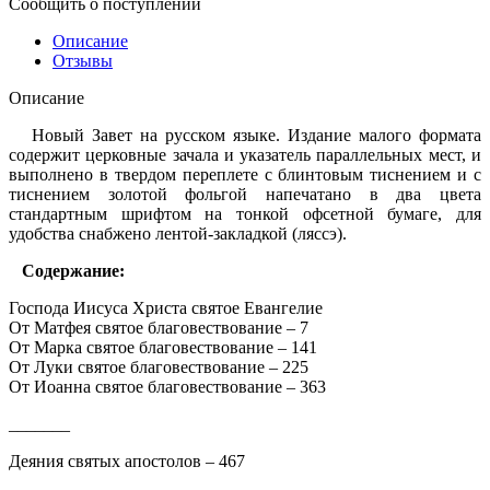
Сообщить о поступлении
Описание
Отзывы
Описание
Новый Завет на русском языке. Издание малого формата
содержит церковные зачала и указатель параллельных мест, и
выполнено в твердом переплете c блинтовым тиснением и с
тиснением золотой фольгой напечатано в два цвета
стандартным шрифтом на тонкой офсетной бумаге, для
удобства снабжено лентой-закладкой (ляссэ).
Содержание:
Господа Иисуса Христа святое Евангелие
От Матфея святое благовествование – 7
От Марка святое благовествование – 141
От Луки святое благовествование – 225
От Иоанна святое благовествование – 363
_______
Деяния святых апостолов – 467