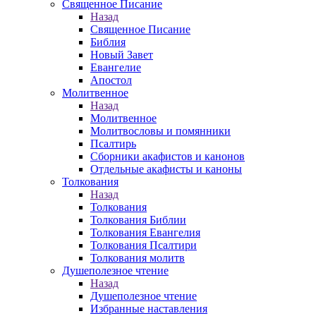
Священное Писание
Назад
Священное Писание
Библия
Новый Завет
Евангелие
Апостол
Молитвенное
Назад
Молитвенное
Молитвословы и помянники
Псалтирь
Сборники акафистов и канонов
Отдельные акафисты и каноны
Толкования
Назад
Толкования
Толкования Библии
Толкования Евангелия
Толкования Псалтири
Толкования молитв
Душеполезное чтение
Назад
Душеполезное чтение
Избранные наставления