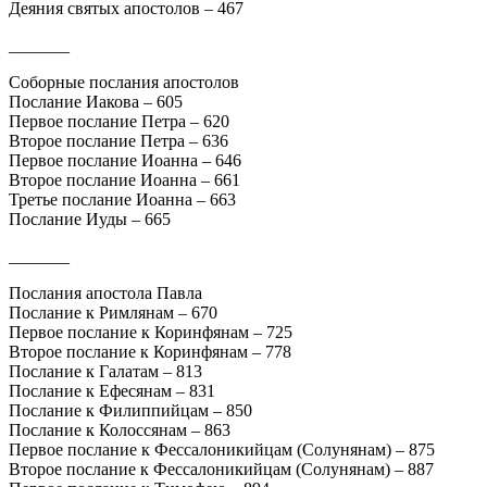
Деяния святых апостолов – 467
_______
Соборные послания апостолов
Послание Иакова – 605
Первое послание Петра – 620
Второе послание Петра – 636
Первое послание Иоанна – 646
Второе послание Иоанна – 661
Третье послание Иоанна – 663
Послание Иуды – 665
_______
Послания апостола Павла
Послание к Римлянам – 670
Первое послание к Коринфянам – 725
Второе послание к Коринфянам – 778
Послание к Галатам – 813
Послание к Ефесянам – 831
Послание к Филиппийцам – 850
Послание к Колоссянам – 863
Первое послание к Фессалоникийцам (Солунянам) – 875
Второе послание к Фессалоникийцам (Солунянам) – 887