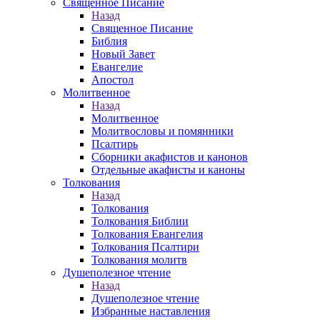
Священное Писание
Назад
Священное Писание
Библия
Новый Завет
Евангелие
Апостол
Молитвенное
Назад
Молитвенное
Молитвословы и помянники
Псалтирь
Сборники акафистов и канонов
Отдельные акафисты и каноны
Толкования
Назад
Толкования
Толкования Библии
Толкования Евангелия
Толкования Псалтири
Толкования молитв
Душеполезное чтение
Назад
Душеполезное чтение
Избранные наставления