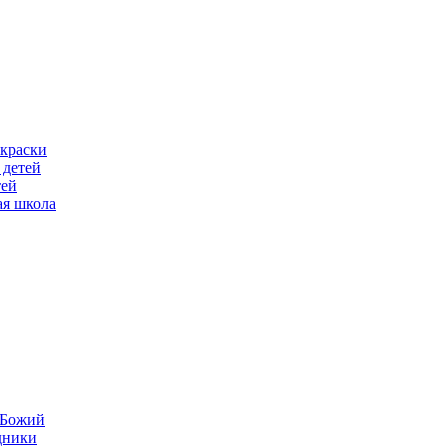
скраски
 детей
тей
ая школа
н Божий
дники