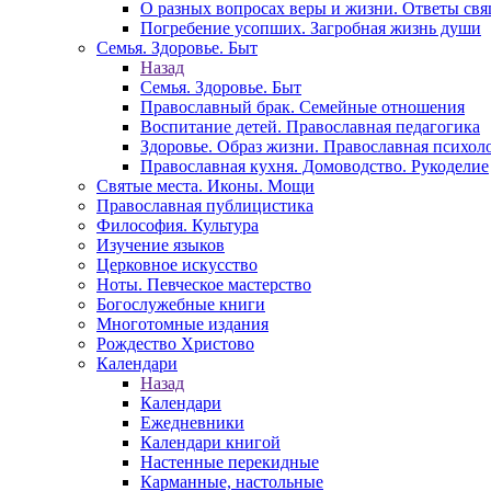
О разных вопросах веры и жизни. Ответы св
Погребение усопших. Загробная жизнь души
Семья. Здоровье. Быт
Назад
Семья. Здоровье. Быт
Православный брак. Семейные отношения
Воспитание детей. Православная педагогика
Здоровье. Образ жизни. Православная психол
Православная кухня. Домоводство. Рукоделие
Святые места. Иконы. Мощи
Православная публицистика
Философия. Культура
Изучение языков
Церковное искусство
Ноты. Певческое мастерство
Богослужебные книги
Многотомные издания
Рождество Христово
Календари
Назад
Календари
Ежедневники
Календари книгой
Настенные перекидные
Карманные, настольные