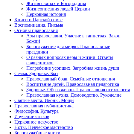
Жития святых и Богородицы
Жизнеописания людей Церкви
Церковная история
Книги о Царской семье
Воспоминания. Письма
Основы православия
Азы православия. Участие в таинствах. Закон
Божий
Богослужение для мирян. Православные
праздники
О разных вопросах веры и жизни. Ответы
священников
Погребение усопших. Загробная жизнь души
Семья. Здоровье. Быт
Православный брак. Семейные отношения
Воспитание детей. Православная педагогика
Здоровье. Образ жизни. Православная психология
Православная кухня. Домоводство. Рукоделие
Святые места. Иконы. Мощи
Православная публицистика
Философия. Культура
Изучение языков
Церковное искусство
Ноты. Певческое мастерство
Богослужебные книги