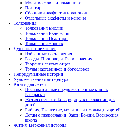
Молитвословы и помянники
Псалтирь
Сборники акафистов и канонов
Отдельные акафисты и каноны
Толкования
Толкования Библии
Толкования Евангелия
Толкования Псалтири
Толкования молитв
Душеполезное чтение
Избранные наставления
Беседы. Проповеди. Размышления
Творения святых отцов
Труды наставников и богословов
Непридуманные истории
Художественная литература
Книги для детей
Познавательные и художественные книги.
Раскраски
Жития святых и Богородицы в изложении для
детей
Библия, Евангелие, молитвы и псалмы для детей
Детям о православии. Закон Божий. Воскресная
школа
Жития. Церковная история