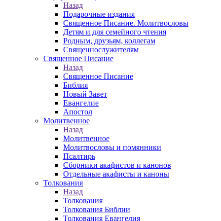
Назад
Подарочные издания
Священное Писание. Молитвословы
Детям и для семейного чтения
Родным, друзьям, коллегам
Священнослужителям
Священное Писание
Назад
Священное Писание
Библия
Новый Завет
Евангелие
Апостол
Молитвенное
Назад
Молитвенное
Молитвословы и помянники
Псалтирь
Сборники акафистов и канонов
Отдельные акафисты и каноны
Толкования
Назад
Толкования
Толкования Библии
Толкования Евангелия