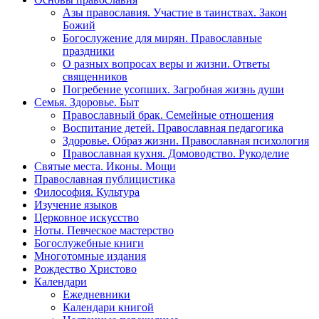
Азы православия. Участие в таинствах. Закон
Божий
Богослужение для мирян. Православные
праздники
О разных вопросах веры и жизни. Ответы
священников
Погребение усопших. Загробная жизнь души
Семья. Здоровье. Быт
Православный брак. Семейные отношения
Воспитание детей. Православная педагогика
Здоровье. Образ жизни. Православная психология
Православная кухня. Домоводство. Рукоделие
Святые места. Иконы. Мощи
Православная публицистика
Философия. Культура
Изучение языков
Церковное искусство
Ноты. Певческое мастерство
Богослужебные книги
Многотомные издания
Рождество Христово
Календари
Ежедневники
Календари книгой