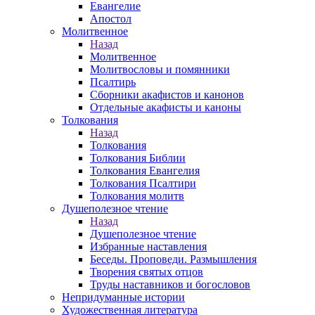
Евангелие
Апостол
Молитвенное
Назад
Молитвенное
Молитвословы и помянники
Псалтирь
Сборники акафистов и канонов
Отдельные акафисты и каноны
Толкования
Назад
Толкования
Толкования Библии
Толкования Евангелия
Толкования Псалтири
Толкования молитв
Душеполезное чтение
Назад
Душеполезное чтение
Избранные наставления
Беседы. Проповеди. Размышления
Творения святых отцов
Труды наставников и богословов
Непридуманные истории
Художественная литература