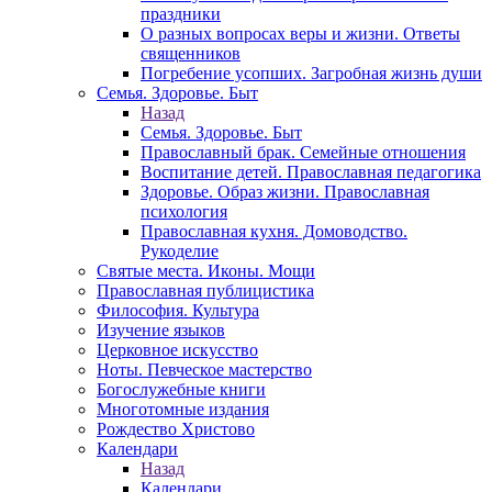
праздники
О разных вопросах веры и жизни. Ответы
священников
Погребение усопших. Загробная жизнь души
Семья. Здоровье. Быт
Назад
Семья. Здоровье. Быт
Православный брак. Семейные отношения
Воспитание детей. Православная педагогика
Здоровье. Образ жизни. Православная
психология
Православная кухня. Домоводство.
Рукоделие
Святые места. Иконы. Мощи
Православная публицистика
Философия. Культура
Изучение языков
Церковное искусство
Ноты. Певческое мастерство
Богослужебные книги
Многотомные издания
Рождество Христово
Календари
Назад
Календари