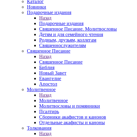
Каталог
Новинки
Подарочные издания
Назад
Подарочные издания
Священное Писание. Молитвословы
Детям и для семейного чтения
Родным, друзьям, коллегам
Священнослужителям
Священное Писание
Назад
Священное Писание
Библия
Новый Завет
Евангелие
Апостол
Молитвенное
Назад
Молитвенное
Молитвословы и помянники
Псалтирь
Сборники акафистов и канонов
Отдельные акафисты и каноны
Толкования
Назад