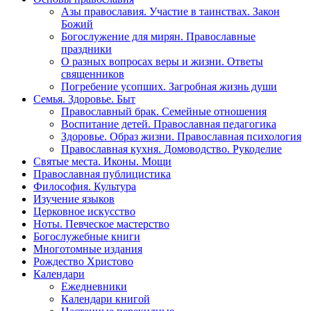
Азы православия. Участие в таинствах. Закон
Божий
Богослужение для мирян. Православные
праздники
О разных вопросах веры и жизни. Ответы
священников
Погребение усопших. Загробная жизнь души
Семья. Здоровье. Быт
Православный брак. Семейные отношения
Воспитание детей. Православная педагогика
Здоровье. Образ жизни. Православная психология
Православная кухня. Домоводство. Рукоделие
Святые места. Иконы. Мощи
Православная публицистика
Философия. Культура
Изучение языков
Церковное искусство
Ноты. Певческое мастерство
Богослужебные книги
Многотомные издания
Рождество Христово
Календари
Ежедневники
Календари книгой