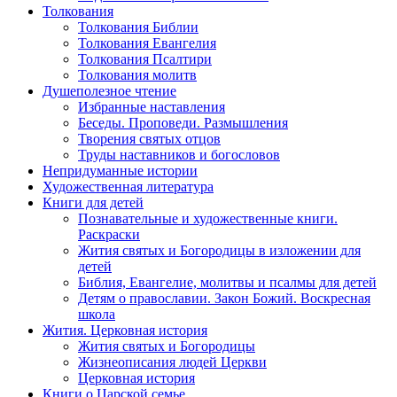
Толкования
Толкования Библии
Толкования Евангелия
Толкования Псалтири
Толкования молитв
Душеполезное чтение
Избранные наставления
Беседы. Проповеди. Размышления
Творения святых отцов
Труды наставников и богословов
Непридуманные истории
Художественная литература
Книги для детей
Познавательные и художественные книги.
Раскраски
Жития святых и Богородицы в изложении для
детей
Библия, Евангелие, молитвы и псалмы для детей
Детям о православии. Закон Божий. Воскресная
школа
Жития. Церковная история
Жития святых и Богородицы
Жизнеописания людей Церкви
Церковная история
Книги о Царской семье