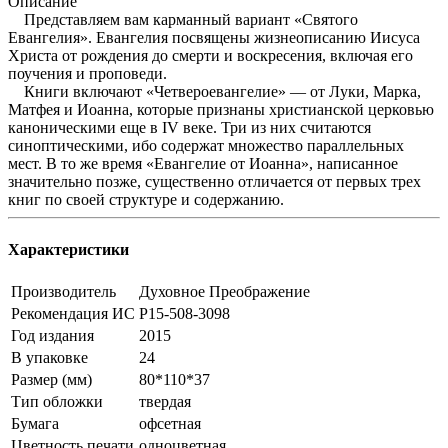
Описание
Представляем вам карманный вариант «Святого
Евангелия». Евангелия посвящены жизнеописанию Иисуса
Христа от рождения до смерти и воскресения, включая его
поучения и проповеди.
Книги включают «Четвероевангелие» — от Луки, Марка,
Матфея и Иоанна, которые признаны христианской церковью
каноническими еще в IV веке. Три из них считаются
синоптическими, ибо содержат множество параллельных
мест. В то же время «Евангелие от Иоанна», написанное
значительно позже, существенно отличается от первых трех
книг по своей структуре и содержанию.
Характеристики
Производитель
Духовное Преображение
Рекомендация ИС
Р15-508-3098
Год издания
2015
В упаковке
24
Размер (мм)
80*110*37
Тип обложки
твердая
Бумага
офсетная
Цветность печати
одноцветная