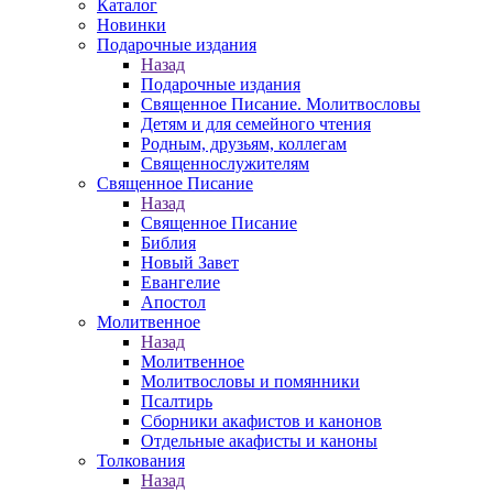
Каталог
Новинки
Подарочные издания
Назад
Подарочные издания
Священное Писание. Молитвословы
Детям и для семейного чтения
Родным, друзьям, коллегам
Священнослужителям
Священное Писание
Назад
Священное Писание
Библия
Новый Завет
Евангелие
Апостол
Молитвенное
Назад
Молитвенное
Молитвословы и помянники
Псалтирь
Сборники акафистов и канонов
Отдельные акафисты и каноны
Толкования
Назад