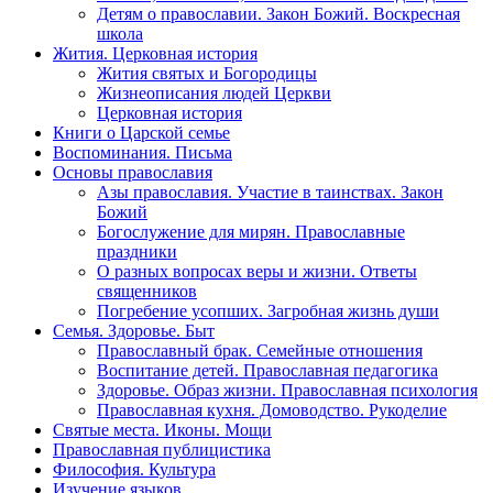
Детям о православии. Закон Божий. Воскресная
школа
Жития. Церковная история
Жития святых и Богородицы
Жизнеописания людей Церкви
Церковная история
Книги о Царской семье
Воспоминания. Письма
Основы православия
Азы православия. Участие в таинствах. Закон
Божий
Богослужение для мирян. Православные
праздники
О разных вопросах веры и жизни. Ответы
священников
Погребение усопших. Загробная жизнь души
Семья. Здоровье. Быт
Православный брак. Семейные отношения
Воспитание детей. Православная педагогика
Здоровье. Образ жизни. Православная психология
Православная кухня. Домоводство. Рукоделие
Святые места. Иконы. Мощи
Православная публицистика
Философия. Культура
Изучение языков