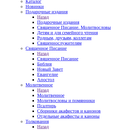
Каталог
Новинки
Подарочные издания
Назад
Подарочные издания
Священное Писание. Молитвословы
Детям и для семейного чтения
Родным, друзьям, коллегам
Священнослужителям
Священное Писание
Назад
Священное Писание
Библия
Новый Завет
Евангелие
Апостол
Молитвенное
Назад
Молитвенное
Молитвословы и помянники
Псалтирь
Сборники акафистов и канонов
Отдельные акафисты и каноны
Толкования
Назад