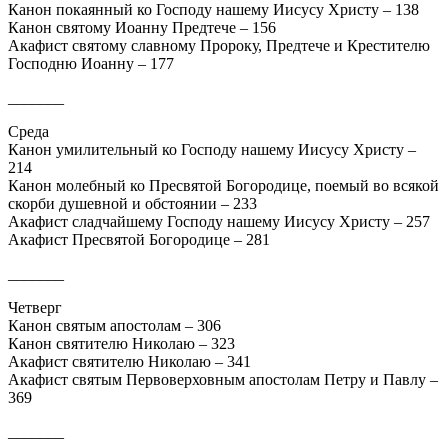
Канон покаянный ко Господу нашему Иисусу Христу – 138
Канон святому Иоанну Предтече – 156
Акафист святому славному Пророку, Предтече и Крестителю
Господню Иоанну – 177
_______
Среда
Канон умилительный ко Господу нашему Иисусу Христу –
214
Канон молебный ко Пресвятой Богородице, поемый во всякой
скорби душевной и обстоянии – 233
Акафист сладчайшему Господу нашему Иисусу Христу – 257
Акафист Пресвятой Богородице – 281
_______
Четверг
Канон святым апостолам – 306
Канон святителю Николаю – 323
Акафист святителю Николаю – 341
Акафист святым Первоверховным апостолам Петру и Павлу –
369
_______