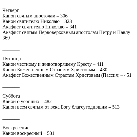
Четверг
Канон святым апостолам – 306
Канон святителю Николаю – 323
Акафист святителю Николаю – 341
Акафист святым Первоверховным апостолам Петру и Павлу –
369
_______
Пятница
Канон честному и животворящему Кресту – 411
Канон Божественным Страстям Христовым – 430
Акафист Божественным Страстям Христовым (Пассия) – 451
_______
Суббота
Канон о усопших – 482
Канон всем святым от века Богу благоугодившим – 513
_______
Воскресение
Канон воскресный – 531