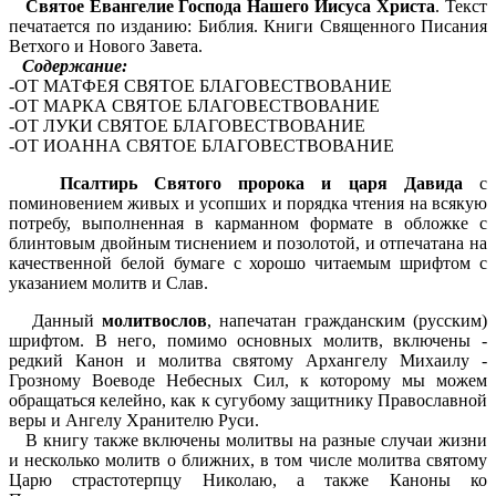
Святое Евангелие Господа Нашего Иисуса Христа
. Текст
печатается по изданию: Библия. Книги Священного Писания
Ветхого и Нового Завета.
Содержание:
-ОТ МАТФЕЯ СВЯТОЕ БЛАГОВЕСТВОВАНИЕ
-ОТ МАРКА СВЯТОЕ БЛАГОВЕСТВОВАНИЕ
-ОТ ЛУКИ СВЯТОЕ БЛАГОВЕСТВОВАНИЕ
-ОТ ИОАННА СВЯТОЕ БЛАГОВЕСТВОВАНИЕ
Псалтирь Святого пророка и царя Давида
с
поминовением живых и усопших и порядка чтения на всякую
потребу, выполненная в карманном формате в обложке с
блинтовым двойным тиснением и позолотой, и отпечатана на
качественной белой бумаге с хорошо читаемым шрифтом с
указанием молитв и Слав.
Данный
молитвослов
, напечатан гражданским (русским)
шрифтом. В него, помимо основных молитв, включены -
редкий Канон и молитва святому Архангелу Михаилу -
Грозному Воеводе Небесных Сил, к которому мы можем
обращаться келейно, как к сугубому защитнику Православной
веры и Ангелу Хранителю Руси.
В книгу также включены молитвы на разные случаи жизни
и несколько молитв о ближних, в том числе молитва святому
Царю страстотерпцу Николаю, а также Каноны ко