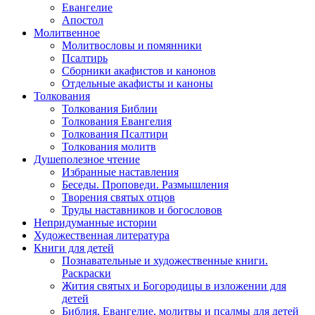
Евангелие
Апостол
Молитвенное
Молитвословы и помянники
Псалтирь
Сборники акафистов и канонов
Отдельные акафисты и каноны
Толкования
Толкования Библии
Толкования Евангелия
Толкования Псалтири
Толкования молитв
Душеполезное чтение
Избранные наставления
Беседы. Проповеди. Размышления
Творения святых отцов
Труды наставников и богословов
Непридуманные истории
Художественная литература
Книги для детей
Познавательные и художественные книги.
Раскраски
Жития святых и Богородицы в изложении для
детей
Библия, Евангелие, молитвы и псалмы для детей