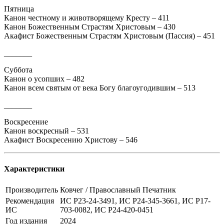
Пятница
Канон честному и животворящему Кресту – 411
Канон Божественным Страстям Христовым – 430
Акафист Божественным Страстям Христовым (Пассия) – 451
_______
Суббота
Канон о усопших – 482
Канон всем святым от века Богу благоугодившим – 513
_______
Воскресение
Канон воскресный – 531
Акафист Воскресению Христову – 546
Характеристики
Производитель
Ковчег / Православный Печатник
Рекомендация
ИС Р23-24-3491, ИС Р24-345-3661, ИС Р17-
ИС
703-0082, ИС Р24-420-0451
Год издания
2024