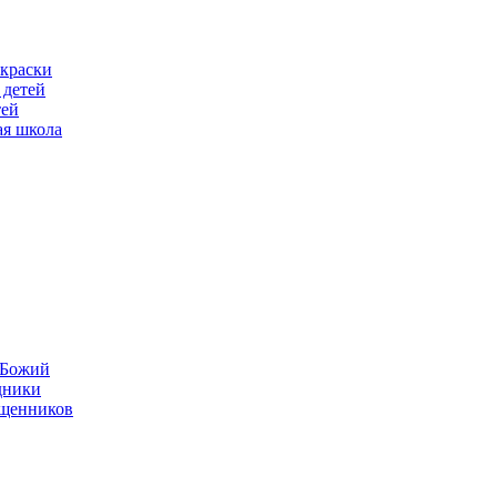
скраски
 детей
тей
ая школа
н Божий
дники
ященников