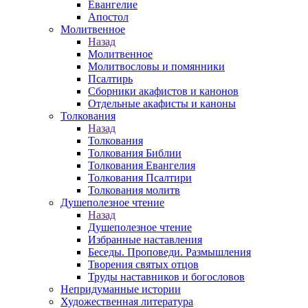
Евангелие
Апостол
Молитвенное
Назад
Молитвенное
Молитвословы и помянники
Псалтирь
Сборники акафистов и канонов
Отдельные акафисты и каноны
Толкования
Назад
Толкования
Толкования Библии
Толкования Евангелия
Толкования Псалтири
Толкования молитв
Душеполезное чтение
Назад
Душеполезное чтение
Избранные наставления
Беседы. Проповеди. Размышления
Творения святых отцов
Труды наставников и богословов
Непридуманные истории
Художественная литература