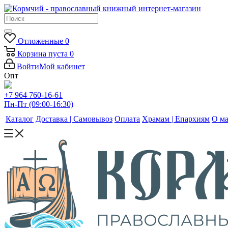
Отложенные
0
Корзина
пуста
0
Войти
Мой кабинет
Опт
+7 964 760-16-61
Пн-Пт (09:00-16:30)
Каталог
Доставка | Самовывоз
Оплата
Храмам | Епархиям
О ма