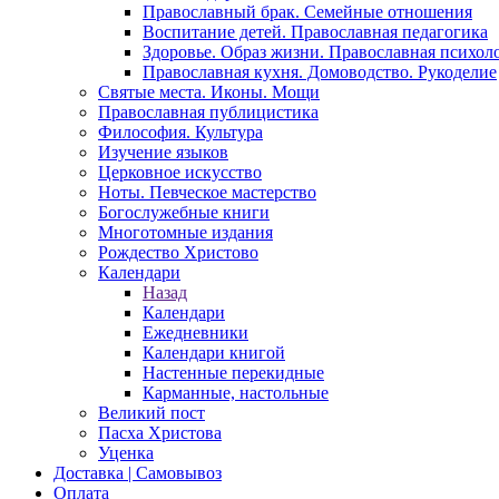
Православный брак. Семейные отношения
Воспитание детей. Православная педагогика
Здоровье. Образ жизни. Православная психол
Православная кухня. Домоводство. Рукоделие
Святые места. Иконы. Мощи
Православная публицистика
Философия. Культура
Изучение языков
Церковное искусство
Ноты. Певческое мастерство
Богослужебные книги
Многотомные издания
Рождество Христово
Календари
Назад
Календари
Ежедневники
Календари книгой
Настенные перекидные
Карманные, настольные
Великий пост
Пасха Христова
Уценка
Доставка | Самовывоз
Оплата