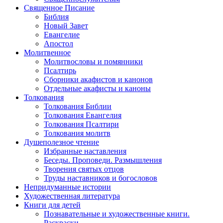
Священное Писание
Библия
Новый Завет
Евангелие
Апостол
Молитвенное
Молитвословы и помянники
Псалтирь
Сборники акафистов и канонов
Отдельные акафисты и каноны
Толкования
Толкования Библии
Толкования Евангелия
Толкования Псалтири
Толкования молитв
Душеполезное чтение
Избранные наставления
Беседы. Проповеди. Размышления
Творения святых отцов
Труды наставников и богословов
Непридуманные истории
Художественная литература
Книги для детей
Познавательные и художественные книги.
Раскраски