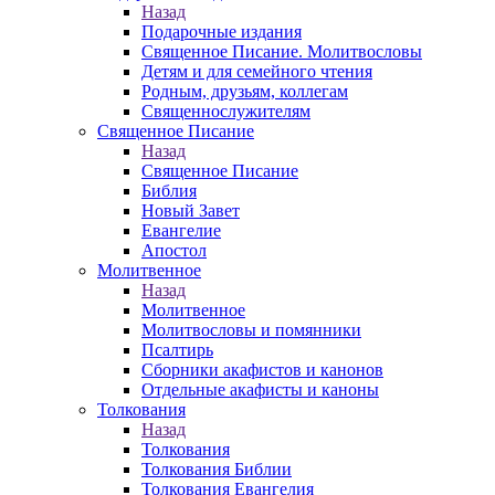
Назад
Подарочные издания
Священное Писание. Молитвословы
Детям и для семейного чтения
Родным, друзьям, коллегам
Священнослужителям
Священное Писание
Назад
Священное Писание
Библия
Новый Завет
Евангелие
Апостол
Молитвенное
Назад
Молитвенное
Молитвословы и помянники
Псалтирь
Сборники акафистов и канонов
Отдельные акафисты и каноны
Толкования
Назад
Толкования
Толкования Библии
Толкования Евангелия