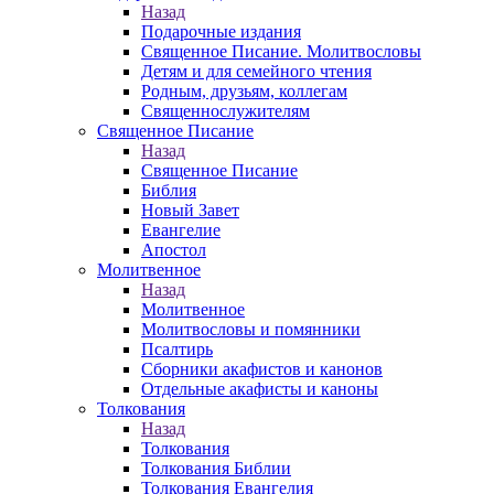
Назад
Подарочные издания
Священное Писание. Молитвословы
Детям и для семейного чтения
Родным, друзьям, коллегам
Священнослужителям
Священное Писание
Назад
Священное Писание
Библия
Новый Завет
Евангелие
Апостол
Молитвенное
Назад
Молитвенное
Молитвословы и помянники
Псалтирь
Сборники акафистов и канонов
Отдельные акафисты и каноны
Толкования
Назад
Толкования
Толкования Библии
Толкования Евангелия