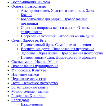
Воспоминания. Письма
Основы православия
Азы православия. Участие в таинствах. Закон
Божий
Богослужение для мирян. Православные
праздники
О разных вопросах веры и жизни. Ответы
священников
Погребение усопших. Загробная жизнь души
Семья. Здоровье. Быт
Православный брак. Семейные отношения
Воспитание детей. Православная педагогика
Здоровье. Образ жизни. Православная психология
Православная кухня. Домоводство. Рукоделие
Святые места. Иконы. Мощи
Православная публицистика
Философия. Культура
Изучение языков
Церковное искусство
Ноты. Певческое мастерство
Богослужебные книги
Многотомные издания
Рождество Христово
Календари
Ежедневники