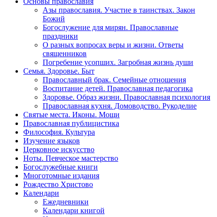
Основы православия
Азы православия. Участие в таинствах. Закон
Божий
Богослужение для мирян. Православные
праздники
О разных вопросах веры и жизни. Ответы
священников
Погребение усопших. Загробная жизнь души
Семья. Здоровье. Быт
Православный брак. Семейные отношения
Воспитание детей. Православная педагогика
Здоровье. Образ жизни. Православная психология
Православная кухня. Домоводство. Рукоделие
Святые места. Иконы. Мощи
Православная публицистика
Философия. Культура
Изучение языков
Церковное искусство
Ноты. Певческое мастерство
Богослужебные книги
Многотомные издания
Рождество Христово
Календари
Ежедневники
Календари книгой