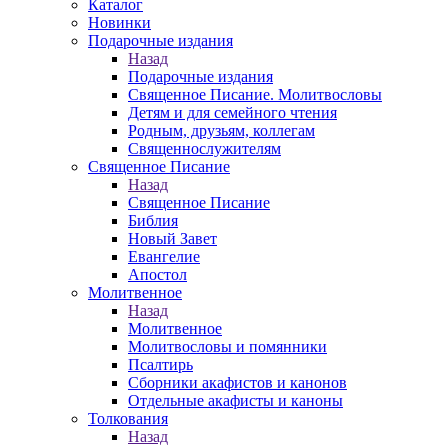
Каталог
Новинки
Подарочные издания
Назад
Подарочные издания
Священное Писание. Молитвословы
Детям и для семейного чтения
Родным, друзьям, коллегам
Священнослужителям
Священное Писание
Назад
Священное Писание
Библия
Новый Завет
Евангелие
Апостол
Молитвенное
Назад
Молитвенное
Молитвословы и помянники
Псалтирь
Сборники акафистов и канонов
Отдельные акафисты и каноны
Толкования
Назад