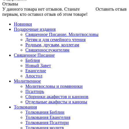
Отзывы
У данного товара нет отзывов. Станьте
Оставить отзыв
первым, кто оставил отзыв об этом товаре!
Новинки
Подарочные издания
Священное Писание. Молитвословы
Детям и для семейного чтения
Родным, друзьям, коллегам
Священнослужителям
Священное Писание
Библия
Новый Завет
Евангелие
Апостол
Молитвенное
Молитвословы и помянники
Псалтирь
Сборники акафистов и канонов
Отдельные акафисты и каноны
Толкования
Толкования Библии
Толкования Евангелия
Толкования Псалтири
Толкования молитв