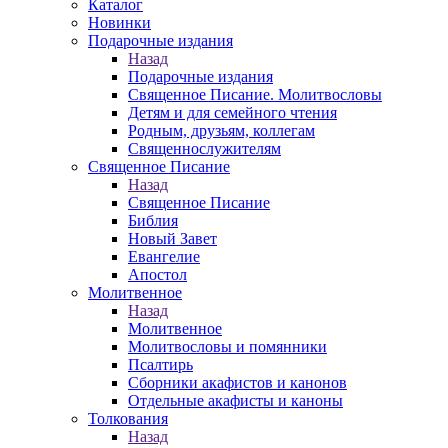
Каталог
Новинки
Подарочные издания
Назад
Подарочные издания
Священное Писание. Молитвословы
Детям и для семейного чтения
Родным, друзьям, коллегам
Священнослужителям
Священное Писание
Назад
Священное Писание
Библия
Новый Завет
Евангелие
Апостол
Молитвенное
Назад
Молитвенное
Молитвословы и помянники
Псалтирь
Сборники акафистов и канонов
Отдельные акафисты и каноны
Толкования
Назад