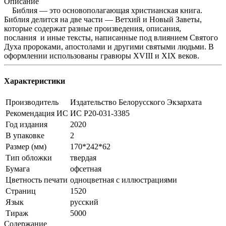
Описание
Библия — это основополагающая христианская книга.
Библия делится на две части — Ветхий и Новый Заветы,
которые содержат разные произведения, описания,
послания и иные тексты, написанные под влиянием Святого
Духа пророками, апостолами и другими святыми людьми. В
оформлении использованы гравюры XVIII и XIX веков.
Характеристики
Производитель
Издательство Белорусского Экзархата
Рекомендация ИС
ИС Р20-031-3385
Год издания
2020
В упаковке
2
Размер (мм)
170*242*62
Тип обложки
твердая
Бумага
офсетная
Цветность печати
одноцветная с иллюстрациями
Страниц
1520
Язык
русский
Тираж
5000
Содержание