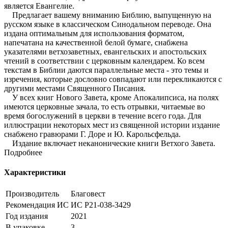
является Евангелие.
Предлагает вашему вниманию Библию, выпущенную на
русском языке в классическом Синодальном переводе. Она
издана оптимальным для использования форматом,
напечатана на качественной белой бумаге, снабжена
указателями ветхозаветных, евангельских и апостольских
чтений в соответствии с церковным календарем. Ко всем
текстам в Библии даются параллельные места - это темы и
изречения, которые дословно совпадают или перекликаются с
другими местами Священного Писания.
У всех книг Нового Завета, кроме Апокалипсиса, на полях
имеются церковные зачала, то есть отрывки, читаемые во
время богослужений в церкви в течение всего года. Для
иллюстрации некоторых мест из священной истории издание
снабжено гравюрами Г. Доре и Ю. Карольсфельда.
Издание включает неканонические книги Ветхого Завета.
Подробнее
Характеристики
Производитель
Благовест
Рекомендация ИС
ИС Р21-038-3429
Год издания
2021
В упаковке
3