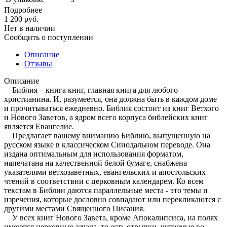
Подробнее
1 200
руб.
Нет в наличии
Сообщить о поступлении
Описание
Отзывы
Описание
Библия – книга книг, главная книга для любого
христианина. И, разумеется, она должна быть в каждом доме
и прочитываться ежедневно. Библия состоит из книг Ветхого
и Нового Заветов, а ядром всего корпуса библейских книг
является Евангелие.
Предлагает вашему вниманию Библию, выпущенную на
русском языке в классическом Синодальном переводе. Она
издана оптимальным для использования форматом,
напечатана на качественной белой бумаге, снабжена
указателями ветхозаветных, евангельских и апостольских
чтений в соответствии с церковным календарем. Ко всем
текстам в Библии даются параллельные места - это темы и
изречения, которые дословно совпадают или перекликаются с
другими местами Священного Писания.
У всех книг Нового Завета, кроме Апокалипсиса, на полях
имеются церковные зачала, то есть отрывки, читаемые во