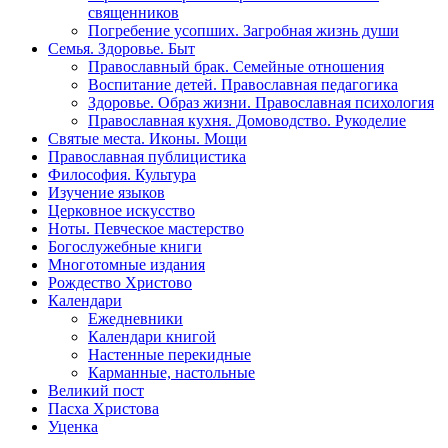
священников
Погребение усопших. Загробная жизнь души
Семья. Здоровье. Быт
Православный брак. Семейные отношения
Воспитание детей. Православная педагогика
Здоровье. Образ жизни. Православная психология
Православная кухня. Домоводство. Рукоделие
Святые места. Иконы. Мощи
Православная публицистика
Философия. Культура
Изучение языков
Церковное искусство
Ноты. Певческое мастерство
Богослужебные книги
Многотомные издания
Рождество Христово
Календари
Ежедневники
Календари книгой
Настенные перекидные
Карманные, настольные
Великий пост
Пасха Христова
Уценка