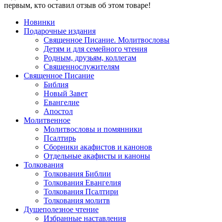
первым, кто оставил отзыв об этом товаре!
Новинки
Подарочные издания
Священное Писание. Молитвословы
Детям и для семейного чтения
Родным, друзьям, коллегам
Священнослужителям
Священное Писание
Библия
Новый Завет
Евангелие
Апостол
Молитвенное
Молитвословы и помянники
Псалтирь
Сборники акафистов и канонов
Отдельные акафисты и каноны
Толкования
Толкования Библии
Толкования Евангелия
Толкования Псалтири
Толкования молитв
Душеполезное чтение
Избранные наставления