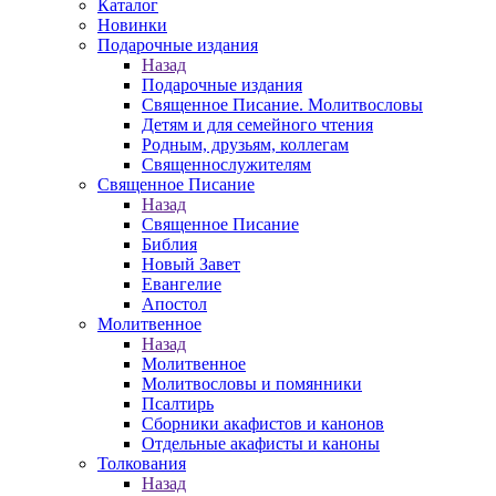
Каталог
Новинки
Подарочные издания
Назад
Подарочные издания
Священное Писание. Молитвословы
Детям и для семейного чтения
Родным, друзьям, коллегам
Священнослужителям
Священное Писание
Назад
Священное Писание
Библия
Новый Завет
Евангелие
Апостол
Молитвенное
Назад
Молитвенное
Молитвословы и помянники
Псалтирь
Сборники акафистов и канонов
Отдельные акафисты и каноны
Толкования
Назад