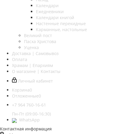
Календари
Ежедневники
Календари книгой
Настенные перекидные
Карманные, настольные
Великий пост
Пасха Христова
Уценка
Доставка | Самовывоз
Оплата
Храмам | Епархиям
О магазине | Контакты
Личный кабинет
Корзина
0
Отложенные
0
+7 964 760-16-61
Пн-Пт (09:00-16:30)
WhatsApp
Контактная информация