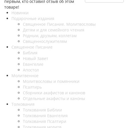
первым, кто оставил отзыв об этом
товаре!
Новинки
Подарочные издания
Священное Писание. Молитвословы
Детям и для семейного чтения
Родным, друзьям, коллегам
Священнослужителям
Священное Писание
Библия
Новый Завет
Евангелие
Апостол
Молитвенное
Молитвословы и помянники
Псалтирь
Сборники акафистов и канонов
Отдельные акафисты и каноны
Толкования
Толкования Библии
Толкования Евангелия
Толкования Псалтири
Толкования молитв