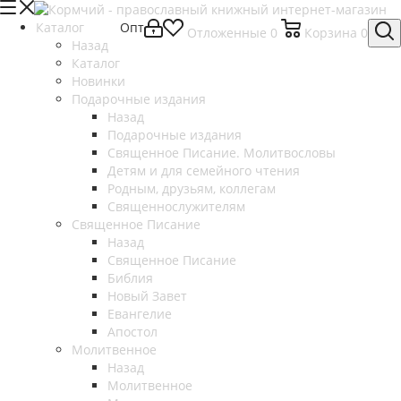
Каталог
Опт
Отложенные
0
Корзина
0
Назад
Каталог
Новинки
Подарочные издания
Назад
Подарочные издания
Священное Писание. Молитвословы
Детям и для семейного чтения
Родным, друзьям, коллегам
Священнослужителям
Священное Писание
Назад
Священное Писание
Библия
Новый Завет
Евангелие
Апостол
Молитвенное
Назад
Молитвенное