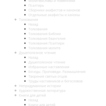
Молитвословы и помянники
Псалтирь
Сборники акафистов и канонов
Отдельные акафисты и каноны
Толкования
Назад
Толкования
Толкования Библии
Толкования Евангелия
Толкования Псалтири
Толкования молитв
Душеполезное чтение
Назад
Душеполезное чтение
Избранные наставления
Беседы. Проповеди. Размышления
Творения святых отцов
Труды наставников и богословов
Непридуманные истории
Художественная литература
Книги для детей
Назад
Книги для детей