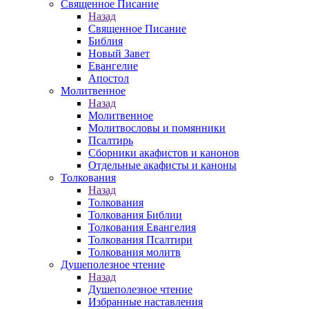
Священное Писание
Назад
Священное Писание
Библия
Новый Завет
Евангелие
Апостол
Молитвенное
Назад
Молитвенное
Молитвословы и помянники
Псалтирь
Сборники акафистов и канонов
Отдельные акафисты и каноны
Толкования
Назад
Толкования
Толкования Библии
Толкования Евангелия
Толкования Псалтири
Толкования молитв
Душеполезное чтение
Назад
Душеполезное чтение
Избранные наставления