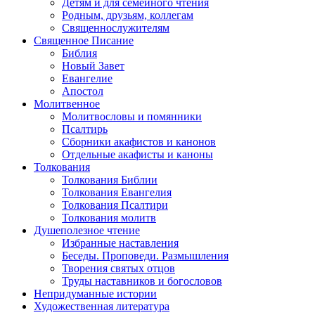
Детям и для семейного чтения
Родным, друзьям, коллегам
Священнослужителям
Священное Писание
Библия
Новый Завет
Евангелие
Апостол
Молитвенное
Молитвословы и помянники
Псалтирь
Сборники акафистов и канонов
Отдельные акафисты и каноны
Толкования
Толкования Библии
Толкования Евангелия
Толкования Псалтири
Толкования молитв
Душеполезное чтение
Избранные наставления
Беседы. Проповеди. Размышления
Творения святых отцов
Труды наставников и богословов
Непридуманные истории
Художественная литература