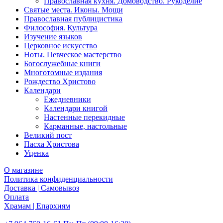
Православная кухня. Домоводство. Рукоделие
Святые места. Иконы. Мощи
Православная публицистика
Философия. Культура
Изучение языков
Церковное искусство
Ноты. Певческое мастерство
Богослужебные книги
Многотомные издания
Рождество Христово
Календари
Ежедневники
Календари книгой
Настенные перекидные
Карманные, настольные
Великий пост
Пасха Христова
Уценка
О магазине
Политика конфиденциальности
Доставка | Самовывоз
Оплата
Храмам | Епархиям