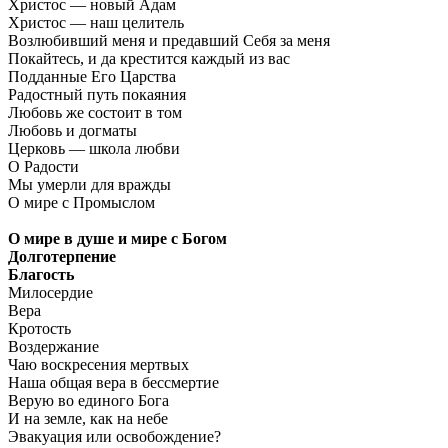
Христос — новый Адам
Христос — наш целитель
Возлюбивший меня и предавший Себя за меня
Покайтесь, и да крестится каждый из вас
Подданные Его Царства
Радостный путь покаяния
Любовь же состоит в том
Любовь и догматы
Церковь — школа любви
О Радости
Мы умерли для вражды
О мире с Промыслом
О мире в душе и мире с Богом
Долготерпение
Благость
Милосердие
Вера
Кротость
Воздержание
Чаю воскресения мертвых
Наша общая вера в бессмертие
Верую во единого Бога
И на земле, как на небе
Эвакуация или освобождение?