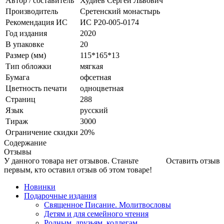
Автор / составитель
Худиев Сергей Львович
Производитель
Сретенский монастырь
Рекомендация ИС
ИС Р20-005-0174
Год издания
2020
В упаковке
20
Размер (мм)
115*165*13
Тип обложки
мягкая
Бумага
офсетная
Цветность печати
одноцветная
Страниц
288
Язык
русский
Тираж
3000
Ограничение скидки
20%
Содержание
Отзывы
У данного товара нет отзывов. Станьте
Оставить отзыв
первым, кто оставил отзыв об этом товаре!
Новинки
Подарочные издания
Священное Писание. Молитвословы
Детям и для семейного чтения
Родным, друзьям, коллегам