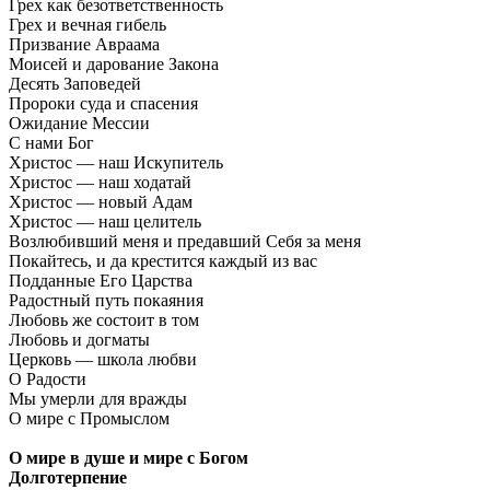
Грех как безответственность
Грех и вечная гибель
Призвание Авраама
Моисей и дарование Закона
Десять Заповедей
Пророки суда и спасения
Ожидание Мессии
С нами Бог
Христос — наш Искупитель
Христос — наш ходатай
Христос — новый Адам
Христос — наш целитель
Возлюбивший меня и предавший Себя за меня
Покайтесь, и да крестится каждый из вас
Подданные Его Царства
Радостный путь покаяния
Любовь же состоит в том
Любовь и догматы
Церковь — школа любви
О Радости
Мы умерли для вражды
О мире с Промыслом
О мире в душе и мире с Богом
Долготерпение