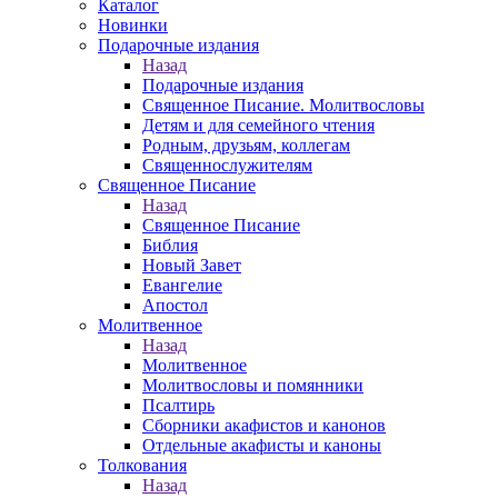
Каталог
Новинки
Подарочные издания
Назад
Подарочные издания
Священное Писание. Молитвословы
Детям и для семейного чтения
Родным, друзьям, коллегам
Священнослужителям
Священное Писание
Назад
Священное Писание
Библия
Новый Завет
Евангелие
Апостол
Молитвенное
Назад
Молитвенное
Молитвословы и помянники
Псалтирь
Сборники акафистов и канонов
Отдельные акафисты и каноны
Толкования
Назад