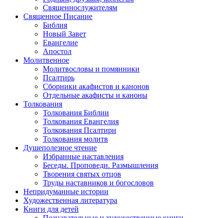
Священнослужителям
Священное Писание
Библия
Новый Завет
Евангелие
Апостол
Молитвенное
Молитвословы и помянники
Псалтирь
Сборники акафистов и канонов
Отдельные акафисты и каноны
Толкования
Толкования Библии
Толкования Евангелия
Толкования Псалтири
Толкования молитв
Душеполезное чтение
Избранные наставления
Беседы. Проповеди. Размышления
Творения святых отцов
Труды наставников и богословов
Непридуманные истории
Художественная литература
Книги для детей
Познавательные и художественные книги.