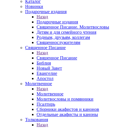
Каталог
Новинки
Подарочные издания
Назад
Подарочные издания
Священное Писание. Молитвословы
Детям и для семейного чтения
Родным, друзьям, коллегам
Священнослужителям
Священное Писание
Назад
Священное Писание
Библия
Новый Завет
Евангелие
Апостол
Молитвенное
Назад
Молитвенное
Молитвословы и помянники
Псалтирь
Сборники акафистов и канонов
Отдельные акафисты и каноны
Толкования
Назад