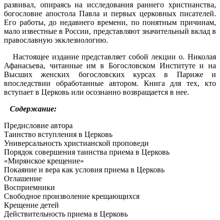
развивал, опираясь на исследования ран­него христианства,
богословие апостола Павла и пер­вых церковных писателей.
Его работы, до недавнего времени, по понятным причинам,
мало известные в России, представляют значительный вклад в
православ­ную экклезиологию.
Настоящее издание представляет собой лекции о. Николая
Афанасьева, читанные им в Богословском Институте и на
Высших женских богословских курсах в Париже и
впоследствии обработанные автором. Кни­га для тех, кто
вступает в Церковь или осознанно воз­вращается в нее.
Содержание:
Предисловие автора
Таинство вступления в Церковь
Универсальность христианской проповеди
Порядок совершения таинства приема в Церковь
«Мирянское крещение»
Покаяние и вера как условия приема в Церковь
Оглашение
Восприемники
Свободное произволение крещающихся
Крещение детей
Действительность приема в Церковь