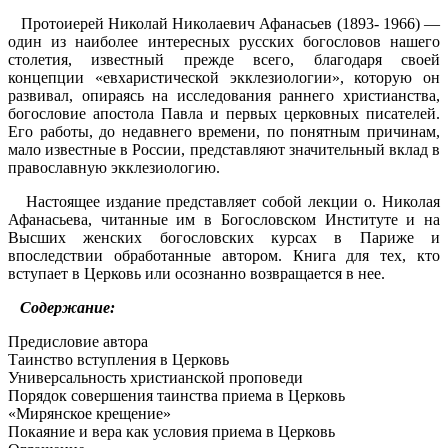
Протоиерей Николай Николаевич Афанасьев (1893- 1966) —
один из наиболее интересных русских богосло­вов нашего
столетия, известный прежде всего, благода­ря своей
концепции «евхаристической экклезиологии», которую он
развивал, опираясь на исследования ран­него христианства,
богословие апостола Павла и пер­вых церковных писателей.
Его работы, до недавнего времени, по понятным причинам,
мало известные в России, представляют значительный вклад в
православ­ную экклезиологию.
Настоящее издание представляет собой лекции о. Николая
Афанасьева, читанные им в Богословском Институте и на
Высших женских богословских курсах в Париже и
впоследствии обработанные автором. Кни­га для тех, кто
вступает в Церковь или осознанно воз­вращается в нее.
Содержание:
Предисловие автора
Таинство вступления в Церковь
Универсальность христианской проповеди
Порядок совершения таинства приема в Церковь
«Мирянское крещение»
Покаяние и вера как условия приема в Церковь