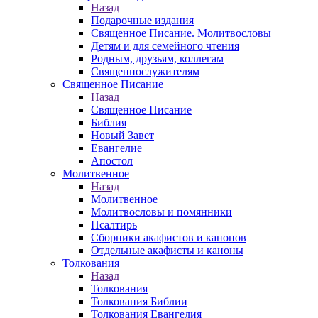
Назад
Подарочные издания
Священное Писание. Молитвословы
Детям и для семейного чтения
Родным, друзьям, коллегам
Священнослужителям
Священное Писание
Назад
Священное Писание
Библия
Новый Завет
Евангелие
Апостол
Молитвенное
Назад
Молитвенное
Молитвословы и помянники
Псалтирь
Сборники акафистов и канонов
Отдельные акафисты и каноны
Толкования
Назад
Толкования
Толкования Библии
Толкования Евангелия