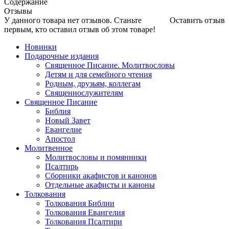
Содержание
Отзывы
У данного товара нет отзывов. Станьте
Оставить отзыв
первым, кто оставил отзыв об этом товаре!
Новинки
Подарочные издания
Священное Писание. Молитвословы
Детям и для семейного чтения
Родным, друзьям, коллегам
Священнослужителям
Священное Писание
Библия
Новый Завет
Евангелие
Апостол
Молитвенное
Молитвословы и помянники
Псалтирь
Сборники акафистов и канонов
Отдельные акафисты и каноны
Толкования
Толкования Библии
Толкования Евангелия
Толкования Псалтири