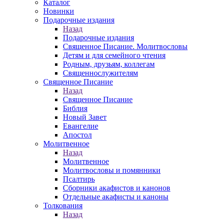
Каталог
Новинки
Подарочные издания
Назад
Подарочные издания
Священное Писание. Молитвословы
Детям и для семейного чтения
Родным, друзьям, коллегам
Священнослужителям
Священное Писание
Назад
Священное Писание
Библия
Новый Завет
Евангелие
Апостол
Молитвенное
Назад
Молитвенное
Молитвословы и помянники
Псалтирь
Сборники акафистов и канонов
Отдельные акафисты и каноны
Толкования
Назад