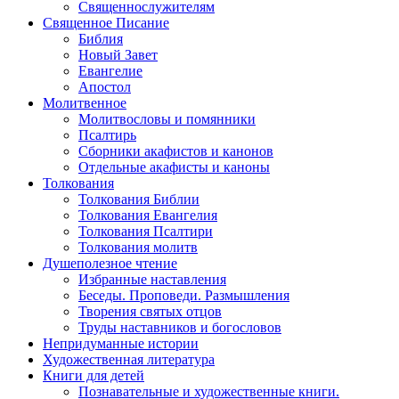
Священнослужителям
Священное Писание
Библия
Новый Завет
Евангелие
Апостол
Молитвенное
Молитвословы и помянники
Псалтирь
Сборники акафистов и канонов
Отдельные акафисты и каноны
Толкования
Толкования Библии
Толкования Евангелия
Толкования Псалтири
Толкования молитв
Душеполезное чтение
Избранные наставления
Беседы. Проповеди. Размышления
Творения святых отцов
Труды наставников и богословов
Непридуманные истории
Художественная литература
Книги для детей
Познавательные и художественные книги.