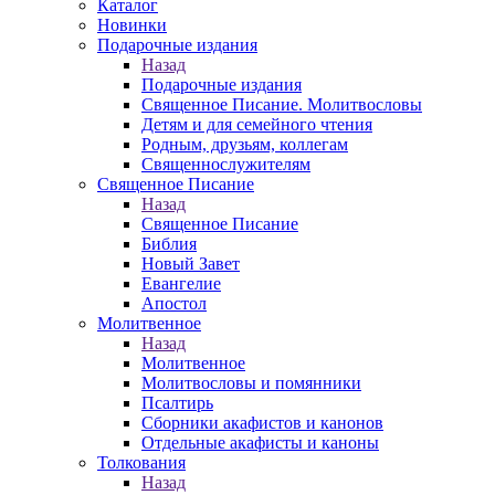
Каталог
Новинки
Подарочные издания
Назад
Подарочные издания
Священное Писание. Молитвословы
Детям и для семейного чтения
Родным, друзьям, коллегам
Священнослужителям
Священное Писание
Назад
Священное Писание
Библия
Новый Завет
Евангелие
Апостол
Молитвенное
Назад
Молитвенное
Молитвословы и помянники
Псалтирь
Сборники акафистов и канонов
Отдельные акафисты и каноны
Толкования
Назад