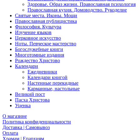
Здоровье. Образ жизни. Православная психология
Православная кухня. Домоводство. Рукоделие
Святые места. Иконы. Мощи
Православная публицистика
Философия. Культура
Изучение языков
Церковное искусство
Ноты. Певческое мастерство
Богослужебные книги
Многотомные издания
Рождество Христово
Календари
Ежедневники
Календари книгой
Настенные перекидные
Карманные, настольные
Великий пост
Пасха Христова
Уценка
О магазине
Политика конфиденциальности
Доставка | Самовывоз
Оплата
Храмам | Епархиям