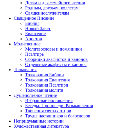
Детям и для семейного чтения
Родным, друзьям, коллегам
Священнослужителям
Священное Писание
Библия
Новый Завет
Евангелие
Апостол
Молитвенное
Молитвословы и помянники
Псалтирь
Сборники акафистов и канонов
Отдельные акафисты и каноны
Толкования
Толкования Библии
Толкования Евангелия
Толкования Псалтири
Толкования молитв
Душеполезное чтение
Избранные наставления
Беседы. Проповеди. Размышления
Творения святых отцов
Труды наставников и богословов
Непридуманные истории
Художественная литература