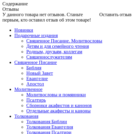
Содержание
Отзывы
У данного товара нет отзывов. Станьте
Оставить отзыв
первым, кто оставил отзыв об этом товаре!
Новинки
Подарочные издания
Священное Писание. Молитвословы
Детям и для семейного чтения
Родным, друзьям, коллегам
Священнослужителям
Священное Писание
Библия
Новый Завет
Евангелие
Апостол
Молитвенное
Молитвословы и помянники
Псалтирь
Сборники акафистов и канонов
Отдельные акафисты и каноны
Толкования
Толкования Библии
Толкования Евангелия
Толкования Псалтири