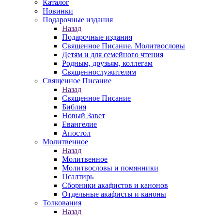
Каталог
Новинки
Подарочные издания
Назад
Подарочные издания
Священное Писание. Молитвословы
Детям и для семейного чтения
Родным, друзьям, коллегам
Священнослужителям
Священное Писание
Назад
Священное Писание
Библия
Новый Завет
Евангелие
Апостол
Молитвенное
Назад
Молитвенное
Молитвословы и помянники
Псалтирь
Сборники акафистов и канонов
Отдельные акафисты и каноны
Толкования
Назад