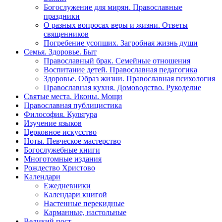
Богослужение для мирян. Православные
праздники
О разных вопросах веры и жизни. Ответы
священников
Погребение усопших. Загробная жизнь души
Семья. Здоровье. Быт
Православный брак. Семейные отношения
Воспитание детей. Православная педагогика
Здоровье. Образ жизни. Православная психология
Православная кухня. Домоводство. Рукоделие
Святые места. Иконы. Мощи
Православная публицистика
Философия. Культура
Изучение языков
Церковное искусство
Ноты. Певческое мастерство
Богослужебные книги
Многотомные издания
Рождество Христово
Календари
Ежедневники
Календари книгой
Настенные перекидные
Карманные, настольные
Великий пост