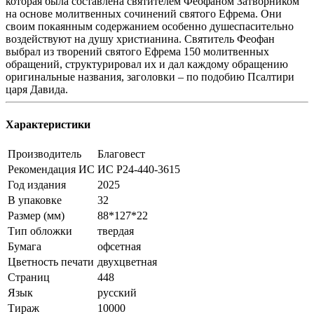
которая была составлена святителем Феофаном Затворником
на основе молитвенных сочинений святого Ефрема. Они
своим покаянным содержанием особенно душеспасительно
воздействуют на душу христианина. Святитель Феофан
выбрал из творений святого Ефрема 150 молитвенных
обращений, структурировал их и дал каждому обращению
оригинальные названия, заголовки – по подобию Псалтири
царя Давида.
Характеристики
Производитель
Благовест
Рекомендация ИС
ИС Р24-440-3615
Год издания
2025
В упаковке
32
Размер (мм)
88*127*22
Тип обложки
твердая
Бумага
офсетная
Цветность печати
двухцветная
Страниц
448
Язык
русский
Тираж
10000