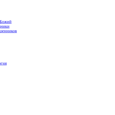
н Божий
дники
ященников
огия