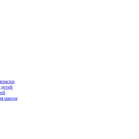
скраски
 детей
тей
ая школа