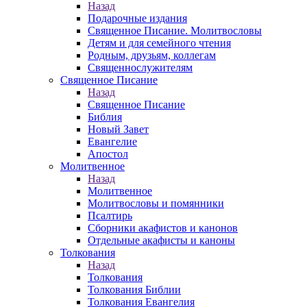
Назад
Подарочные издания
Священное Писание. Молитвословы
Детям и для семейного чтения
Родным, друзьям, коллегам
Священнослужителям
Священное Писание
Назад
Священное Писание
Библия
Новый Завет
Евангелие
Апостол
Молитвенное
Назад
Молитвенное
Молитвословы и помянники
Псалтирь
Сборники акафистов и канонов
Отдельные акафисты и каноны
Толкования
Назад
Толкования
Толкования Библии
Толкования Евангелия