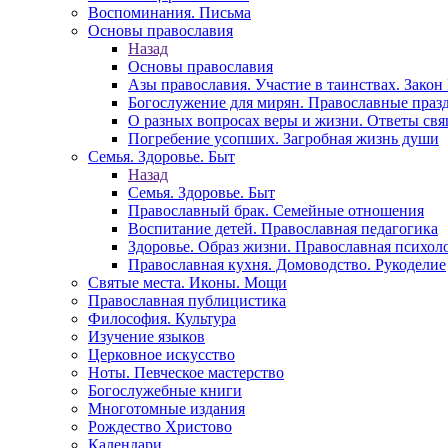
Воспоминания. Письма
Основы православия
Назад
Основы православия
Азы православия. Участие в таинствах. Зако
Богослужение для мирян. Православные праз
О разных вопросах веры и жизни. Ответы св
Погребение усопших. Загробная жизнь души
Семья. Здоровье. Быт
Назад
Семья. Здоровье. Быт
Православный брак. Семейные отношения
Воспитание детей. Православная педагогика
Здоровье. Образ жизни. Православная психол
Православная кухня. Домоводство. Рукоделие
Святые места. Иконы. Мощи
Православная публицистика
Философия. Культура
Изучение языков
Церковное искусство
Ноты. Певческое мастерство
Богослужебные книги
Многотомные издания
Рождество Христово
Календари