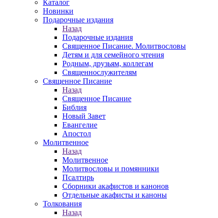
Каталог
Новинки
Подарочные издания
Назад
Подарочные издания
Священное Писание. Молитвословы
Детям и для семейного чтения
Родным, друзьям, коллегам
Священнослужителям
Священное Писание
Назад
Священное Писание
Библия
Новый Завет
Евангелие
Апостол
Молитвенное
Назад
Молитвенное
Молитвословы и помянники
Псалтирь
Сборники акафистов и канонов
Отдельные акафисты и каноны
Толкования
Назад