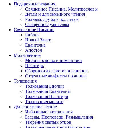
Подарочные издания
Священное Писание. Молитвословы
Детям и для семейного чтения
Родным, друзьям, коллегам
Священнослужителям
Священное Писание
Библия
Новый Завет
Евангелие
Апостол
Молитвенное
Молитвословы и помянники
Псалтирь
Сборники акафистов и канонов
Отдельные акафисты и каноны
Толкования
Толкования Библии
Толкования Евангелия
Толкования Псалтири
Толкования молитв
Душеполезное чтение
Избранные наставления
Беседы. Проповеди. Размышления
Творения святых отцов
Труды наставников и богословов