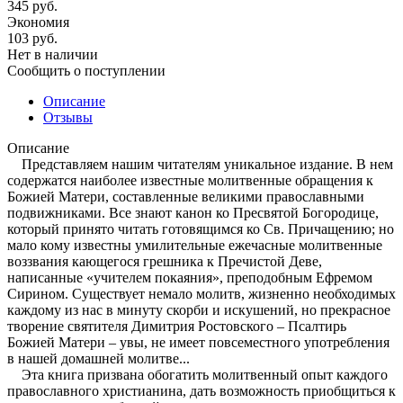
345
руб.
Экономия
103
руб.
Нет в наличии
Сообщить о поступлении
Описание
Отзывы
Описание
Представляем нашим читателям уникальное издание. В нем
содержатся наиболее известные молитвенные обращения к
Божией Матери, составленные великими православными
подвижниками. Все знают канон ко Пресвятой Богородице,
который принято читать готовящимся ко Св. Причащению; но
мало кому известны умилительные ежечасные молитвенные
воззвания кающегося грешника к Пречистой Деве,
написанные «учителем покаяния», преподобным Ефремом
Сирином. Существует немало молитв, жизненно необходимых
каждому из нас в минуту скорби и искушений, но прекрасное
творение святителя Димитрия Ростовского – Псалтирь
Божией Матери – увы, не имеет повсеместного употребления
в нашей домашней молитве...
Эта книга призвана обогатить молитвенный опыт каждого
православного христианина, дать возможность приобщиться к