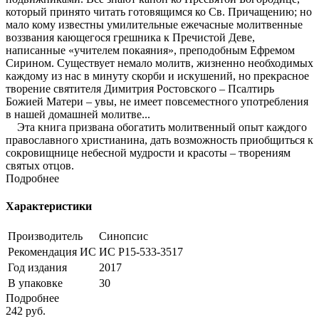
который принято читать готовящимся ко Св. Причащению; но
мало кому известны умилительные ежечасные молитвенные
воззвания кающегося грешника к Пречистой Деве,
написанные «учителем покаяния», преподобным Ефремом
Сирином. Существует немало молитв, жизненно необходимых
каждому из нас в минуту скорби и искушений, но прекрасное
творение святителя Димитрия Ростовского – Псалтирь
Божией Матери – увы, не имеет повсеместного употребления
в нашей домашней молитве...
Эта книга призвана обогатить молитвенный опыт каждого
православного христианина, дать возможность приобщиться к
сокровищнице небесной мудрости и красоты – творениям
святых отцов.
Подробнее
Характеристики
Производитель
Синопсис
Рекомендация ИС
ИС Р15-533-3517
Год издания
2017
В упаковке
30
Подробнее
242
руб.