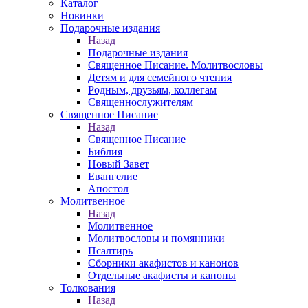
Каталог
Новинки
Подарочные издания
Назад
Подарочные издания
Священное Писание. Молитвословы
Детям и для семейного чтения
Родным, друзьям, коллегам
Священнослужителям
Священное Писание
Назад
Священное Писание
Библия
Новый Завет
Евангелие
Апостол
Молитвенное
Назад
Молитвенное
Молитвословы и помянники
Псалтирь
Сборники акафистов и канонов
Отдельные акафисты и каноны
Толкования
Назад