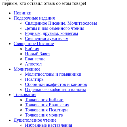
первым, кто оставил отзыв об этом товаре!
Новинки
Подарочные издания
Священное Писание. Молитвословы
Детям и для семейного чтения
Родным, друзьям, коллегам
Священнослужителям
Священное Писание
Библия
Новый Завет
Евангелие
Апостол
Молитвенное
Молитвословы и помянники
Псалтирь
Сборники акафистов и канонов
Отдельные акафисты и каноны
Толкования
Толкования Библии
Толкования Евангелия
Толкования Псалтири
Толкования молитв
Душеполезное чтение
Избранные наставления