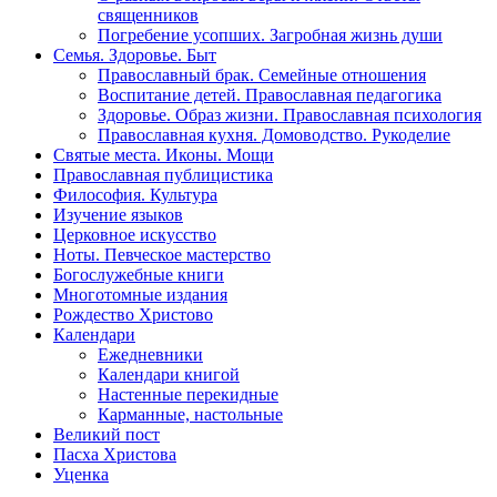
священников
Погребение усопших. Загробная жизнь души
Семья. Здоровье. Быт
Православный брак. Семейные отношения
Воспитание детей. Православная педагогика
Здоровье. Образ жизни. Православная психология
Православная кухня. Домоводство. Рукоделие
Святые места. Иконы. Мощи
Православная публицистика
Философия. Культура
Изучение языков
Церковное искусство
Ноты. Певческое мастерство
Богослужебные книги
Многотомные издания
Рождество Христово
Календари
Ежедневники
Календари книгой
Настенные перекидные
Карманные, настольные
Великий пост
Пасха Христова
Уценка