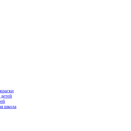
скраски
 детей
тей
ая школа