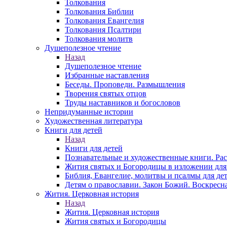
Толкования
Толкования Библии
Толкования Евангелия
Толкования Псалтири
Толкования молитв
Душеполезное чтение
Назад
Душеполезное чтение
Избранные наставления
Беседы. Проповеди. Размышления
Творения святых отцов
Труды наставников и богословов
Непридуманные истории
Художественная литература
Книги для детей
Назад
Книги для детей
Познавательные и художественные книги. Ра
Жития святых и Богородицы в изложении для
Библия, Евангелие, молитвы и псалмы для де
Детям о православии. Закон Божий. Воскресн
Жития. Церковная история
Назад
Жития. Церковная история
Жития святых и Богородицы