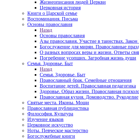
Жизнеописания людей Церкви
Церковная история
Книги о Царской семье
Воспоминания. Письма
Основы православия
Назад
Основы православия
Азы православия. Участие в таинствах. Зако
Богослужение для мирян. Православные праз
О разных вопросах веры и жизни. Ответы св
Погребение усопших. Загробная жизнь души
Семья. Здоровье. Быт
Назад
Семья. Здоровье. Быт
Православный брак. Семейные отношения
Воспитание детей. Православная педагогика
Здоровье. Образ жизни. Православная психол
Православная кухня. Домоводство. Рукоделие
Святые места. Иконы. Мощи
Православная публицистика
Философия. Культура
Изучение языков
Церковное искусство
Ноты. Певческое мастерство
Богослужебные книги