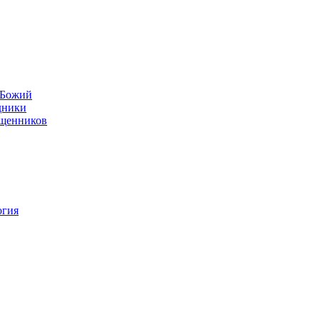
н Божий
дники
ященников
огия