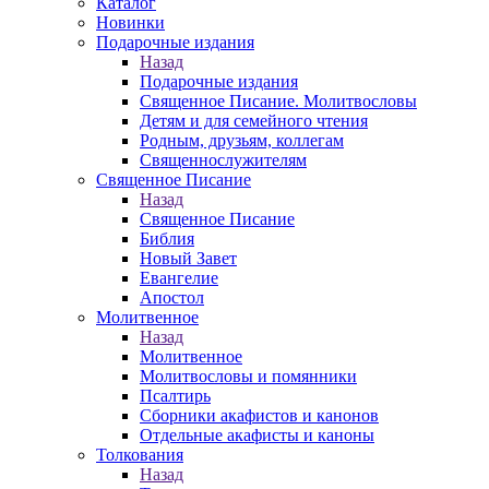
Каталог
Новинки
Подарочные издания
Назад
Подарочные издания
Священное Писание. Молитвословы
Детям и для семейного чтения
Родным, друзьям, коллегам
Священнослужителям
Священное Писание
Назад
Священное Писание
Библия
Новый Завет
Евангелие
Апостол
Молитвенное
Назад
Молитвенное
Молитвословы и помянники
Псалтирь
Сборники акафистов и канонов
Отдельные акафисты и каноны
Толкования
Назад