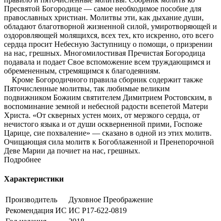
Пресвятой Богородице — самое необходимое пособие для
православных христиан. Молитвы эти, как дыхание души,
обладают благотворной жизненной силой, умиротворяющей и
оздоровляющей молящихся, всех тех, кто искренно, ото всего
сердца просит Небесную Заступницу о помощи, о призрении
на нас, грешных. Многомилостивая Пречистая Богородица
подавала и подает Свое вспоможение всем труждающимся и
обремененным, стремящимся к благодеяниям.
Кроме Богородичного правила сборник содержит также
Пяточисленные молитвы, так любимые великим
подвижником Божиим святителем Димитрием Ростовским, в
воспоминание земной и небесной радости всепетой Матери
Христа. «От скверных устен моих, от мерзкого сердца, от
нечистого языка и от души оскверненной прими, Госпоже
Царице, сие похваление» — сказано в одной из этих молитв.
Очищающая сила молитв к Богоблаженной и Пренепорочной
Деве Марии да почиет на нас, грешных.
Подробнее
Характеристики
Производитель
Духовное Преображение
Рекомендация ИС
ИС Р17-622-0819