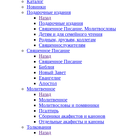
Каталог
Новинки
Подарочные издания
Назад
Подарочные издания
Священное Писание. Молитвословы
Детям и для семейного чтения
Родным, друзьям, коллегам
Священнослужителям
Священное Писание
Назад
Священное Писание
Библия
Новый Завет
Евангелие
Апостол
Молитвенное
Назад
Молитвенное
Молитвословы и помянники
Псалтирь
Сборники акафистов и канонов
Отдельные акафисты и каноны
Толкования
Назад