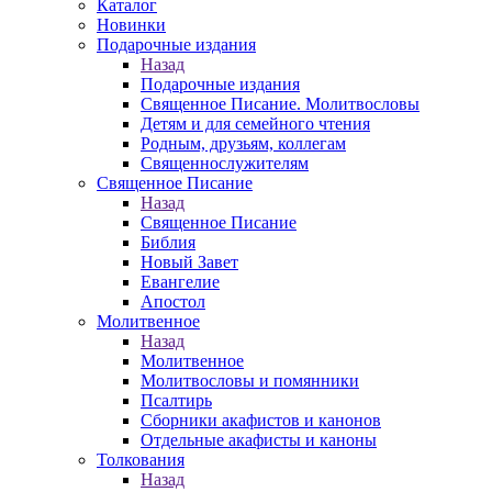
Каталог
Новинки
Подарочные издания
Назад
Подарочные издания
Священное Писание. Молитвословы
Детям и для семейного чтения
Родным, друзьям, коллегам
Священнослужителям
Священное Писание
Назад
Священное Писание
Библия
Новый Завет
Евангелие
Апостол
Молитвенное
Назад
Молитвенное
Молитвословы и помянники
Псалтирь
Сборники акафистов и канонов
Отдельные акафисты и каноны
Толкования
Назад