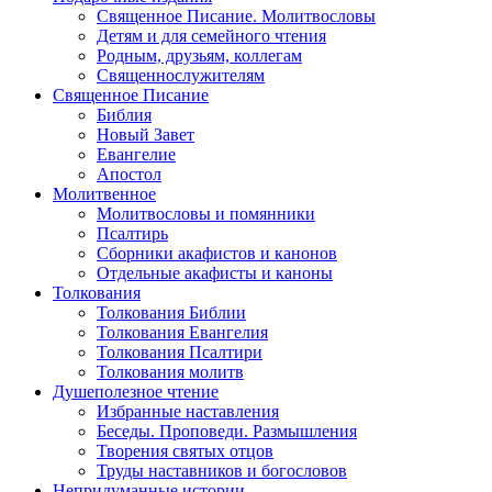
Священное Писание. Молитвословы
Детям и для семейного чтения
Родным, друзьям, коллегам
Священнослужителям
Священное Писание
Библия
Новый Завет
Евангелие
Апостол
Молитвенное
Молитвословы и помянники
Псалтирь
Сборники акафистов и канонов
Отдельные акафисты и каноны
Толкования
Толкования Библии
Толкования Евангелия
Толкования Псалтири
Толкования молитв
Душеполезное чтение
Избранные наставления
Беседы. Проповеди. Размышления
Творения святых отцов
Труды наставников и богословов
Непридуманные истории