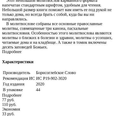
Этот небольшой молитвослов карманного формата
напечатан стандартным шрифтом, удобным для чтения.
Небольшой размер книги поможет вам иметь ее под рукой не
только дома, но всегда брать с собой, куда бы вы ни
направлялись.
В молитвослове собраны все основные православные
молитвы, совмещенные три канона, пасхальные
молитвословия. Особенностью этого молитвослова являются
молитвы о близких в болезни и здравии, молитвы о усопших,
читаемые дома и на кладбище. А также в томик включены
десять заповедей Божьих.
Подробнее
Характеристики
Производитель
Борисоглебское Слово
Рекомендация ИС
ИС Р19-902-3020
Год издания
2020
В упаковке
44
Подробнее
77
руб.
110
руб.
Экономия
33
руб.