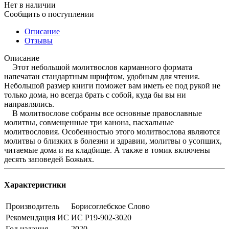
Нет в наличии
Сообщить о поступлении
Описание
Отзывы
Описание
Этот небольшой молитвослов карманного формата
напечатан стандартным шрифтом, удобным для чтения.
Небольшой размер книги поможет вам иметь ее под рукой не
только дома, но всегда брать с собой, куда бы вы ни
направлялись.
В молитвослове собраны все основные православные
молитвы, совмещенные три канона, пасхальные
молитвословия. Особенностью этого молитвослова являются
молитвы о близких в болезни и здравии, молитвы о усопших,
читаемые дома и на кладбище. А также в томик включены
десять заповедей Божьих.
Характеристики
Производитель
Борисоглебское Слово
Рекомендация ИС
ИС Р19-902-3020
Год издания
2020