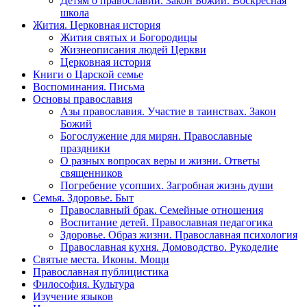
Детям о православии. Закон Божий. Воскресная
школа
Жития. Церковная история
Жития святых и Богородицы
Жизнеописания людей Церкви
Церковная история
Книги о Царской семье
Воспоминания. Письма
Основы православия
Азы православия. Участие в таинствах. Закон
Божий
Богослужение для мирян. Православные
праздники
О разных вопросах веры и жизни. Ответы
священников
Погребение усопших. Загробная жизнь души
Семья. Здоровье. Быт
Православный брак. Семейные отношения
Воспитание детей. Православная педагогика
Здоровье. Образ жизни. Православная психология
Православная кухня. Домоводство. Рукоделие
Святые места. Иконы. Мощи
Православная публицистика
Философия. Культура
Изучение языков