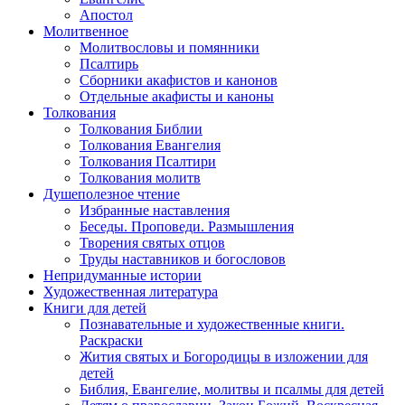
Апостол
Молитвенное
Молитвословы и помянники
Псалтирь
Сборники акафистов и канонов
Отдельные акафисты и каноны
Толкования
Толкования Библии
Толкования Евангелия
Толкования Псалтири
Толкования молитв
Душеполезное чтение
Избранные наставления
Беседы. Проповеди. Размышления
Творения святых отцов
Труды наставников и богословов
Непридуманные истории
Художественная литература
Книги для детей
Познавательные и художественные книги.
Раскраски
Жития святых и Богородицы в изложении для
детей
Библия, Евангелие, молитвы и псалмы для детей