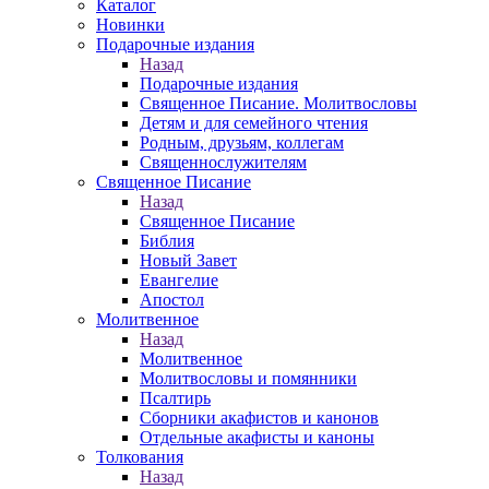
Каталог
Новинки
Подарочные издания
Назад
Подарочные издания
Священное Писание. Молитвословы
Детям и для семейного чтения
Родным, друзьям, коллегам
Священнослужителям
Священное Писание
Назад
Священное Писание
Библия
Новый Завет
Евангелие
Апостол
Молитвенное
Назад
Молитвенное
Молитвословы и помянники
Псалтирь
Сборники акафистов и канонов
Отдельные акафисты и каноны
Толкования
Назад