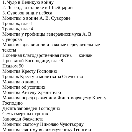
1. Чудо в Великую войну
2. Легенда о старике в Швейцарии
3. Суворов видит небеса
Молитвы о воине А. В. Суворове
Тропарь, глас 1
Тропарь, глас 4
Молитва у гробницы генералиссимуса А. В.
Суворова
Молитвы для воинов и важные вероучительные
тексты
Победная благодарственная песнь — кондак
Пресвятой Богородице, глас 8
Псалом 90
Молитва Кресту Господню
Тропарь Кресту и молитва за Отечество
Молитва о живых
Молитва об усопших
Молитва Ангелу Хранителю
Молитва перед сражением Животворящему Кресту
Господню
Десять заповедей Господних
Семь смертных грехов
Заповеди блаженств
Молитвы святому Николаю Чудотворцу
Молитва святому великомученику Георгию