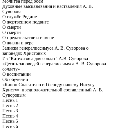
Молитва перед боем
Духовные высказывания и наставления А. В.
Суворова
О службе Родине
О жертвенном подвиге
О смерти
О смерти
О предательстве и измене
О жизни и вере
Записка генералиссимуса А. В. Суворова о
заповедях Христовых
Из "Катехизиса для солдат" А.В. Суворова
«Десять заповедей генералиссимуса А. В. Суворова
солдату»
О воспитании
Об обучении
«Канон Спасителю и Господу нашему Иисусу
Христу», предположительной составленный А. В.
Суворовым
Песнь 1
Песнь 2
Песнь 3
Песнь 4
Песнь 5
Песнь 6