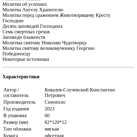
Молитва об усопших
Молитва Ангелу Хранителю
Молитва перед сражением Животворящему Кресту
Господню
Десять заповедей Господних
Семь смертных грехов
Заповеди блаженств
Молитвы святому Николаю Чудотворцу
Молитва святому великомученику Георгию
Победоносцу
Некоторые источники
Характеристики
Автор /
Ковалев-Случевский Константин
составитель
Петрович
Производитель
Синопсис
Год издания
2023
В упаковке
60
Размер (мм)
82*120*12
Тип обложки
мягкая
Бумага
офсетная