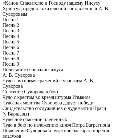
«Канон Спасителю и Господу нашему Иисусу
Христу», предположительной составленный А. В.
Суворовым
Песнь 1
Песнь 2
Песнь 3
Песнь 4
Песнь 5
Песнь 6
Песнь 7
Песнь 8
Песнь 9
Почитание генералиссимуса
А. В. Суворова
Чудеса во время сражений с участием А. В.
Суворова
Спасение Суворова в бою
Чудо с крестом во время штурма Измаила
Чудесная молитва Суворова дарует победу
Свидетельство сослуживцев о чуде взятия Праги
(у Варшавы)
Чудесное спасение плененных
Чудо в бою по изложению князя Петра Багратиона
Появление Суворова и чудесное благорастворение
воздухов