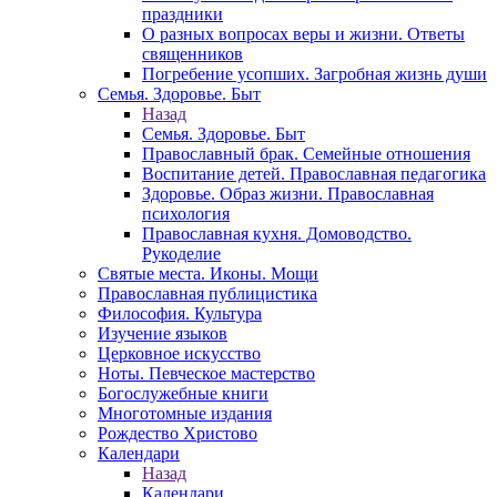
праздники
О разных вопросах веры и жизни. Ответы
священников
Погребение усопших. Загробная жизнь души
Семья. Здоровье. Быт
Назад
Семья. Здоровье. Быт
Православный брак. Семейные отношения
Воспитание детей. Православная педагогика
Здоровье. Образ жизни. Православная
психология
Православная кухня. Домоводство.
Рукоделие
Святые места. Иконы. Мощи
Православная публицистика
Философия. Культура
Изучение языков
Церковное искусство
Ноты. Певческое мастерство
Богослужебные книги
Многотомные издания
Рождество Христово
Календари
Назад
Календари