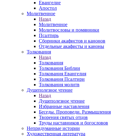
Евангелие
Апостол
Молитвенное
Назад
Молитвенное
Молитвословы и помянники
Псалтирь
Сборники акафистов и канонов
Отдельные акафисты и каноны
Толкования
Назад
Толкования
Толкования Библии
Толкования Евангелия
Толкования Псалтири
Толкования молитв
Душеполезное чтение
Назад
Душеполезное чтение
Избранные наставления
Беседы. Проповеди. Размышления
Творения святых отцов
Труды наставников и богословов
Непридуманные истории
Художественная литература