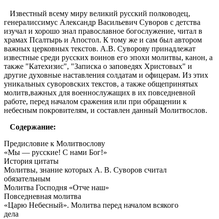
Известный всему миру великий русский полководец,
генералиссимус Александр Васильевич Суворов с детства
изучал и хорошо знал православное богослужение, читал в
храмах Псалтырь и Апостол. К тому же и сам был автором
важных церковных текстов. А.В. Суворову принадлежат
известные среди русских воинов его эпохи молитвы, канон, а
также "Катехизис", "Записка о заповедях Христовых" и
другие духовные наставления солдатам и офицерам. Из этих
уникальных суворовских текстов, а также общепринятых
молитв,важных для военнослужащих в их повседневной
работе, перед началом сражения или при обращении к
небесным покровителям, и составлен данный Молитвослов.
Содержание:
Предисловие к Молитвослову
«Мы — русские! С нами Бог!»
История цитаты
Молитвы, знание которых А. В. Суворов считал
обязательным
Молитва Господня «Отче наш»
Повседневная молитва
«Царю Небесный». Молитва перед началом всякого
дела