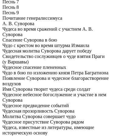
Песнь 7
Песнь 8
Песнь 9
Почитание генералиссимуса
А. В. Суворова
Чудеса во время сражений с участием А. В.
Суворова
Спасение Суворова в бою
Чудо с крестом во время штурма Измаила
Чудесная молитва Суворова дарует победу
Свидетельство сослуживцев о чуде взятия Праги
(у Варшавы)
Чудесное спасение плененных
Чудо в бою по изложению князя Петра Багратиона
Появление Суворова и чудесное благорастворение
воздухов
Имя Суворова творит чудеса среди солдат
Чудесное небесное богослужение и участие в нем
Суворова
Чудесное предвидение событий
Чудесная прозорливость Суворова
Молитва Суворова совершает чудо
Чудесное присутствие Суворова рядом
Чудеса, известные из литературы, имеющие
историческую основу