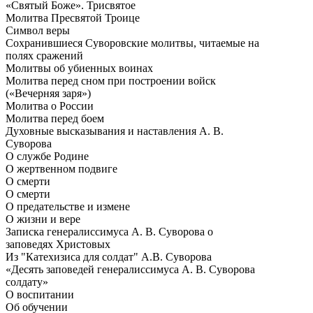
«Святый Боже». Трисвятое
Молитва Пресвятой Троице
Символ веры
Сохранившиеся Суворовские молитвы, читаемые на
полях сражений
Молитвы об убиенных воинах
Молитва перед сном при построении войск
(«Вечерняя заря»)
Молитва о России
Молитва перед боем
Духовные высказывания и наставления А. В.
Суворова
О службе Родине
О жертвенном подвиге
О смерти
О смерти
О предательстве и измене
О жизни и вере
Записка генералиссимуса А. В. Суворова о
заповедях Христовых
Из "Катехизиса для солдат" А.В. Суворова
«Десять заповедей генералиссимуса А. В. Суворова
солдату»
О воспитании
Об обучении