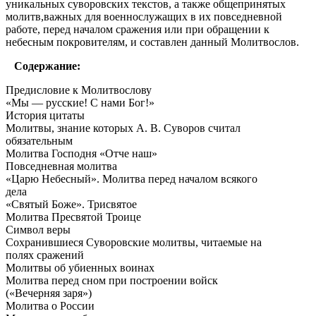
уникальных суворовских текстов, а также общепринятых
молитв,важных для военнослужащих в их повседневной
работе, перед началом сражения или при обращении к
небесным покровителям, и составлен данный Молитвослов.
Содержание:
Предисловие к Молитвослову
«Мы — русские! С нами Бог!»
История цитаты
Молитвы, знание которых А. В. Суворов считал
обязательным
Молитва Господня «Отче наш»
Повседневная молитва
«Царю Небесный». Молитва перед началом всякого
дела
«Святый Боже». Трисвятое
Молитва Пресвятой Троице
Символ веры
Сохранившиеся Суворовские молитвы, читаемые на
полях сражений
Молитвы об убиенных воинах
Молитва перед сном при построении войск
(«Вечерняя заря»)
Молитва о России