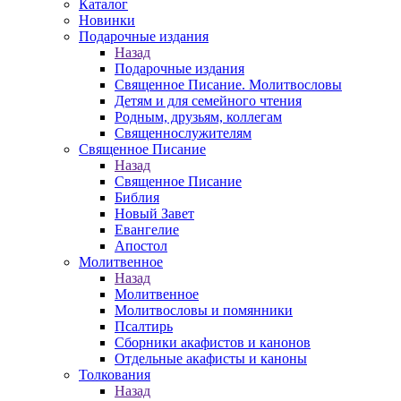
Каталог
Новинки
Подарочные издания
Назад
Подарочные издания
Священное Писание. Молитвословы
Детям и для семейного чтения
Родным, друзьям, коллегам
Священнослужителям
Священное Писание
Назад
Священное Писание
Библия
Новый Завет
Евангелие
Апостол
Молитвенное
Назад
Молитвенное
Молитвословы и помянники
Псалтирь
Сборники акафистов и канонов
Отдельные акафисты и каноны
Толкования
Назад