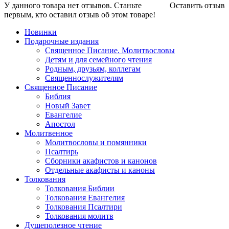
У данного товара нет отзывов. Станьте
Оставить отзыв
первым, кто оставил отзыв об этом товаре!
Новинки
Подарочные издания
Священное Писание. Молитвословы
Детям и для семейного чтения
Родным, друзьям, коллегам
Священнослужителям
Священное Писание
Библия
Новый Завет
Евангелие
Апостол
Молитвенное
Молитвословы и помянники
Псалтирь
Сборники акафистов и канонов
Отдельные акафисты и каноны
Толкования
Толкования Библии
Толкования Евангелия
Толкования Псалтири
Толкования молитв
Душеполезное чтение