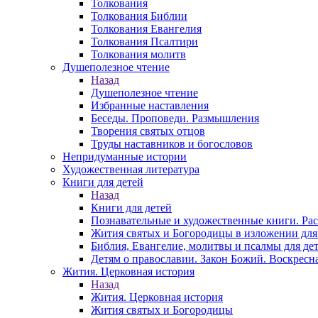
Толкования
Толкования Библии
Толкования Евангелия
Толкования Псалтири
Толкования молитв
Душеполезное чтение
Назад
Душеполезное чтение
Избранные наставления
Беседы. Проповеди. Размышления
Творения святых отцов
Труды наставников и богословов
Непридуманные истории
Художественная литература
Книги для детей
Назад
Книги для детей
Познавательные и художественные книги. Ра
Жития святых и Богородицы в изложении для
Библия, Евангелие, молитвы и псалмы для де
Детям о православии. Закон Божий. Воскресн
Жития. Церковная история
Назад
Жития. Церковная история
Жития святых и Богородицы