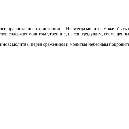
о православного христианина. Не всегда молитва может быть п
ослов содержит молитвы утренние, на сон грядущим, совмещен
в: молитвы перед сражением и молитвы небесным покровителя