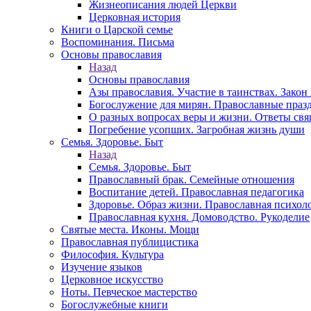
Жизнеописания людей Церкви
Церковная история
Книги о Царской семье
Воспоминания. Письма
Основы православия
Назад
Основы православия
Азы православия. Участие в таинствах. Зако
Богослужение для мирян. Православные праз
О разных вопросах веры и жизни. Ответы св
Погребение усопших. Загробная жизнь души
Семья. Здоровье. Быт
Назад
Семья. Здоровье. Быт
Православный брак. Семейные отношения
Воспитание детей. Православная педагогика
Здоровье. Образ жизни. Православная психол
Православная кухня. Домоводство. Рукоделие
Святые места. Иконы. Мощи
Православная публицистика
Философия. Культура
Изучение языков
Церковное искусство
Ноты. Певческое мастерство
Богослужебные книги