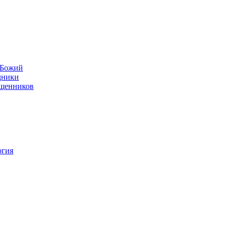
н Божий
дники
ященников
огия