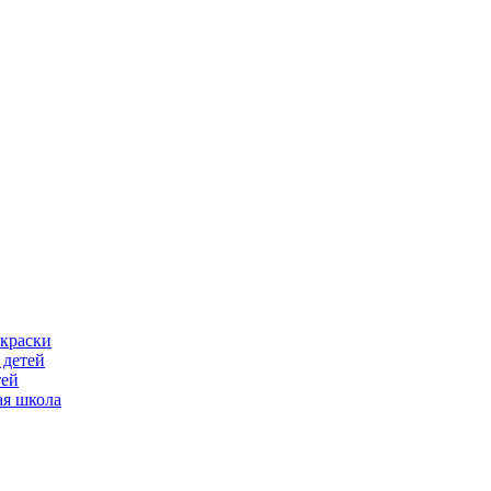
скраски
 детей
тей
ая школа