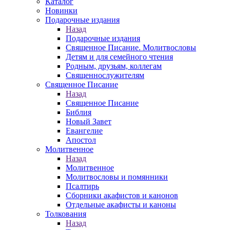
Каталог
Новинки
Подарочные издания
Назад
Подарочные издания
Священное Писание. Молитвословы
Детям и для семейного чтения
Родным, друзьям, коллегам
Священнослужителям
Священное Писание
Назад
Священное Писание
Библия
Новый Завет
Евангелие
Апостол
Молитвенное
Назад
Молитвенное
Молитвословы и помянники
Псалтирь
Сборники акафистов и канонов
Отдельные акафисты и каноны
Толкования
Назад