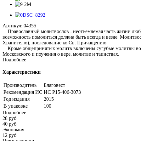
Артикул:
04355
Православный молитвослов - неотъемлемая часть жизни любог
возможность помолиться должна быть всегда и везде. Молитв
Хранителю), последование ко Св. Причащению.
Кроме общепринятых молитв включены сугубые молитвы воино
Московского и поучения о вере, молитве и таинствах.
Подробнее
Характеристики
Производитель
Благовест
Рекомендация ИС
ИС Р15-406-3073
Год издания
2015
В упаковке
100
Подробнее
28
руб.
40
руб.
Экономия
12
руб.
Нет в наличии