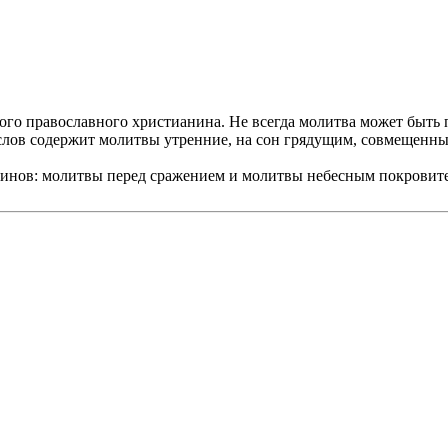
о православного христианина. Не всегда молитва может быть п
ослов содержит молитвы утренние, на сон грядущим, совмещен
в: молитвы перед сражением и молитвы небесным покровителя