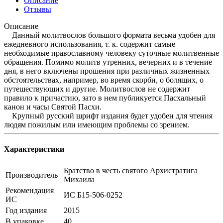
Описание
Отзывы
Описание
Данный молитвослов большого формата весьма удобен для
ежедневного использования, т. к. содержит самые
необходимые православному человеку суточные молитвенные
обращения. Помимо молитв утренних, вечерних и в течение
дня, в него включены прошения при различных жизненных
обстоятельствах, например, во время скорби, о болящих, о
путешествующих и другие. Молитвослов не содержит
правило к причастию, зато в нем публикуется Пасхальный
канон и часы Святой Пасхи.
Крупный русский шрифт издания будет удобен для чтения
людям пожилым или имеющим проблемы со зрением.
Характеристики
Братство в честь святого Архистратига
Производитель
Михаила
Рекомендация
ИС Б15-506-0252
ИС
Год издания
2015
В упаковке
40