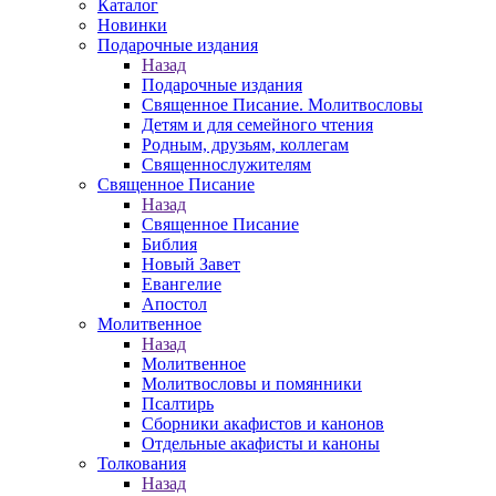
Каталог
Новинки
Подарочные издания
Назад
Подарочные издания
Священное Писание. Молитвословы
Детям и для семейного чтения
Родным, друзьям, коллегам
Священнослужителям
Священное Писание
Назад
Священное Писание
Библия
Новый Завет
Евангелие
Апостол
Молитвенное
Назад
Молитвенное
Молитвословы и помянники
Псалтирь
Сборники акафистов и канонов
Отдельные акафисты и каноны
Толкования
Назад