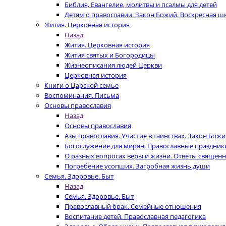
Библия, Евангелие, молитвы и псалмы для детей
Детям о православии. Закон Божий. Воскресная ш
Жития. Церковная история
Назад
Жития. Церковная история
Жития святых и Богородицы
Жизнеописания людей Церкви
Церковная история
Книги о Царской семье
Воспоминания. Письма
Основы православия
Назад
Основы православия
Азы православия. Участие в таинствах. Закон Бож
Богослужение для мирян. Православные праздник
О разных вопросах веры и жизни. Ответы священ
Погребение усопших. Загробная жизнь души
Семья. Здоровье. Быт
Назад
Семья. Здоровье. Быт
Православный брак. Семейные отношения
Воспитание детей. Православная педагогика