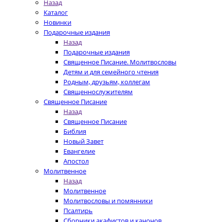
Назад
Каталог
Новинки
Подарочные издания
Назад
Подарочные издания
Священное Писание. Молитвословы
Детям и для семейного чтения
Родным, друзьям, коллегам
Священнослужителям
Священное Писание
Назад
Священное Писание
Библия
Новый Завет
Евангелие
Апостол
Молитвенное
Назад
Молитвенное
Молитвословы и помянники
Псалтирь
Сборники акафистов и канонов