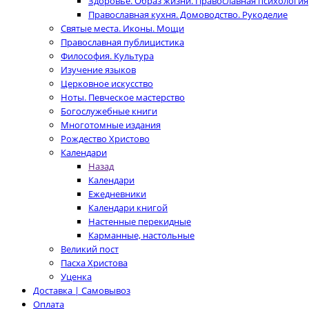
Здоровье. Образ жизни. Православная психология
Православная кухня. Домоводство. Рукоделие
Святые места. Иконы. Мощи
Православная публицистика
Философия. Культура
Изучение языков
Церковное искусство
Ноты. Певческое мастерство
Богослужебные книги
Многотомные издания
Рождество Христово
Календари
Назад
Календари
Ежедневники
Календари книгой
Настенные перекидные
Карманные, настольные
Великий пост
Пасха Христова
Уценка
Доставка | Самовывоз
Оплата