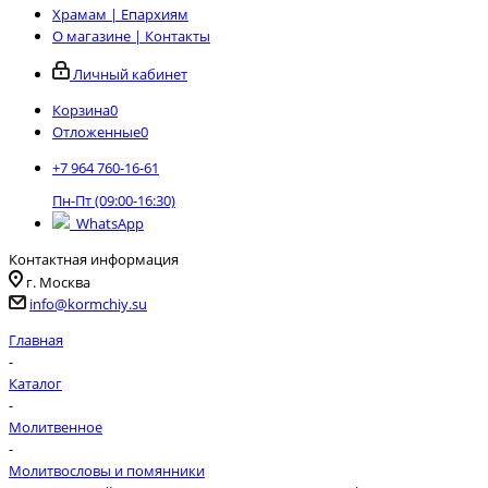
Храмам | Епархиям
О магазине | Контакты
Личный кабинет
Корзина
0
Отложенные
0
+7 964 760-16-61
Пн-Пт (09:00-16:30)
WhatsApp
Контактная информация
г. Москва
info@kormchiy.su
Главная
-
Каталог
-
Молитвенное
-
Молитвословы и помянники