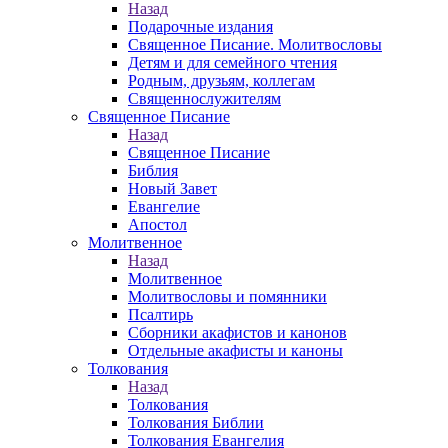
Назад
Подарочные издания
Священное Писание. Молитвословы
Детям и для семейного чтения
Родным, друзьям, коллегам
Священнослужителям
Священное Писание
Назад
Священное Писание
Библия
Новый Завет
Евангелие
Апостол
Молитвенное
Назад
Молитвенное
Молитвословы и помянники
Псалтирь
Сборники акафистов и канонов
Отдельные акафисты и каноны
Толкования
Назад
Толкования
Толкования Библии
Толкования Евангелия