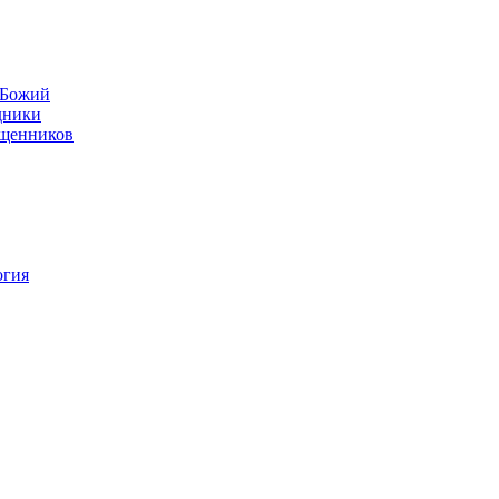
н Божий
дники
ященников
огия