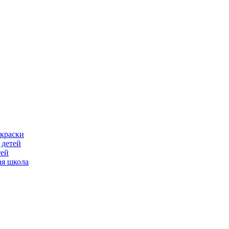
скраски
 детей
тей
ая школа