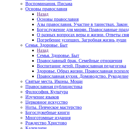
Воспоминания. Письма
Основы православия
Назад
Основы православия
Азы православия. Участие в таинствах. Зако
Богослужение для мирян. Православные праз
О разных вопросах веры и жизни. Ответы св
Погребение усопших. Загробная жизнь души
Семья. Здоровье. Быт
Назад
Семья. Здоровье. Быт
Православный брак. Семейные отношения
Воспитание детей. Православная педагогика
Здоровье. Образ жизни. Православная психол
Православная кухня. Домоводство. Рукоделие
Святые места. Иконы. Мощи
Православная публицистика
Философия. Культура
Изучение языков
Церковное искусство
Ноты. Певческое мастерство
Богослужебные книги
Многотомные издания
Рождество Христово
Календари