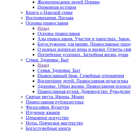
Жизнеописания людей Церкви
Церковная история
Книги о Царской семье
Воспоминания. Письма
Основы православия
Назад
Основы православия
Азы православия. Участие в таинствах. Зако
Богослужение для мирян. Православные праз
О разных вопросах веры и жизни. Ответы св
Погребение усопших. Загробная жизнь души
Семья. Здоровье. Быт
Назад
Семья. Здоровье. Быт
Православный брак. Семейные отношения
Воспитание детей. Православная педагогика
Здоровье. Образ жизни. Православная психол
Православная кухня. Домоводство. Рукоделие
Святые места. Иконы. Мощи
Православная публицистика
Философия. Культура
Изучение языков
Церковное искусство
Ноты. Певческое мастерство
Богослужебные книги