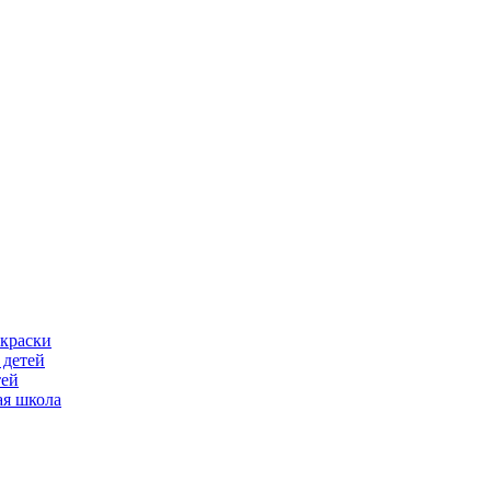
скраски
 детей
тей
ая школа