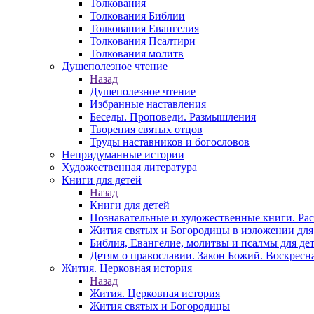
Толкования
Толкования Библии
Толкования Евангелия
Толкования Псалтири
Толкования молитв
Душеполезное чтение
Назад
Душеполезное чтение
Избранные наставления
Беседы. Проповеди. Размышления
Творения святых отцов
Труды наставников и богословов
Непридуманные истории
Художественная литература
Книги для детей
Назад
Книги для детей
Познавательные и художественные книги. Ра
Жития святых и Богородицы в изложении для
Библия, Евангелие, молитвы и псалмы для де
Детям о православии. Закон Божий. Воскресн
Жития. Церковная история
Назад
Жития. Церковная история
Жития святых и Богородицы