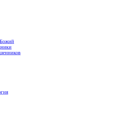
н Божий
дники
ященников
огия