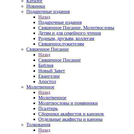
Каталог
Новинки
Подарочные издания
Назад
Подарочные издания
Священное Писание. Молитвословы
Детям и для семейного чтения
Родным, друзьям, коллегам
Священнослужителям
Священное Писание
Назад
Священное Писание
Библия
Новый Завет
Евангелие
Апостол
Молитвенное
Назад
Молитвенное
Молитвословы и помянники
Псалтирь
Сборники акафистов и канонов
Отдельные акафисты и каноны
Толкования
Назад