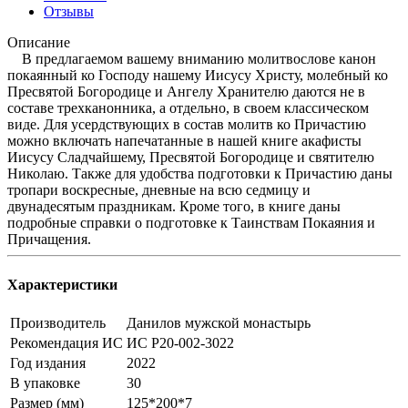
Отзывы
Описание
В предлагаемом вашему вниманию молитвослове канон
покаянный ко Господу нашему Иисусу Христу, молебный ко
Пресвятой Богородице и Ангелу Хранителю даются не в
составе трехканонника, а отдельно, в своем классическом
виде. Для усердствующих в состав молитв ко Причастию
можно включать напечатанные в нашей книге акафисты
Иисусу Сладчайшему, Пресвятой Богородице и святителю
Николаю. Также для удобства подготовки к Причастию даны
тропари воскресные, дневные на всю седмицу и
двунадесятым праздникам. Кроме того, в книге даны
подробные справки о подготовке к Таинствам Покаяния и
Причащения.
Характеристики
Производитель
Данилов мужской монастырь
Рекомендация ИС
ИС Р20-002-3022
Год издания
2022
В упаковке
30
Размер (мм)
125*200*7