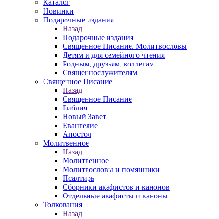
Каталог
Новинки
Подарочные издания
Назад
Подарочные издания
Священное Писание. Молитвословы
Детям и для семейного чтения
Родным, друзьям, коллегам
Священнослужителям
Священное Писание
Назад
Священное Писание
Библия
Новый Завет
Евангелие
Апостол
Молитвенное
Назад
Молитвенное
Молитвословы и помянники
Псалтирь
Сборники акафистов и канонов
Отдельные акафисты и каноны
Толкования
Назад