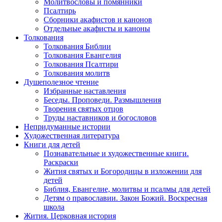
Молитвословы и помянники
Псалтирь
Сборники акафистов и канонов
Отдельные акафисты и каноны
Толкования
Толкования Библии
Толкования Евангелия
Толкования Псалтири
Толкования молитв
Душеполезное чтение
Избранные наставления
Беседы. Проповеди. Размышления
Творения святых отцов
Труды наставников и богословов
Непридуманные истории
Художественная литература
Книги для детей
Познавательные и художественные книги.
Раскраски
Жития святых и Богородицы в изложении для
детей
Библия, Евангелие, молитвы и псалмы для детей
Детям о православии. Закон Божий. Воскресная
школа
Жития. Церковная история