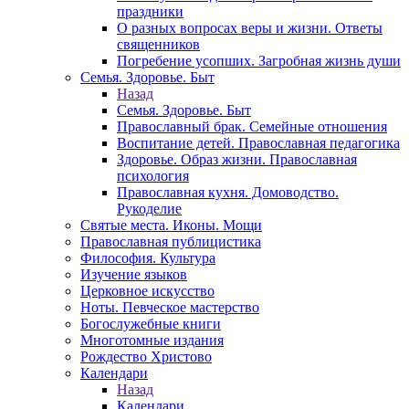
праздники
О разных вопросах веры и жизни. Ответы
священников
Погребение усопших. Загробная жизнь души
Семья. Здоровье. Быт
Назад
Семья. Здоровье. Быт
Православный брак. Семейные отношения
Воспитание детей. Православная педагогика
Здоровье. Образ жизни. Православная
психология
Православная кухня. Домоводство.
Рукоделие
Святые места. Иконы. Мощи
Православная публицистика
Философия. Культура
Изучение языков
Церковное искусство
Ноты. Певческое мастерство
Богослужебные книги
Многотомные издания
Рождество Христово
Календари
Назад
Календари