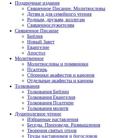
Подарочные издания
Священное Писание. Молитвословы
Детям и для семейного чтения
Родным, друзьям, коллегам
Священнослужителям
Священное Писание
Библия
Новый Завет
Евангелие
Апостол
Молитвенное
Молитвословы и помянники
Псалтирь
Сборники акафистов и канонов
Отдельные акафисты и каноны
Толкования
Толкования Библии
Толкования Евангелия
Толкования Псалтири
Толкования молитв
Душеполезное чтение
Избранные наставления
Беседы. Проповеди. Размышления
Творения святых отцов
Труды наставников и богословов