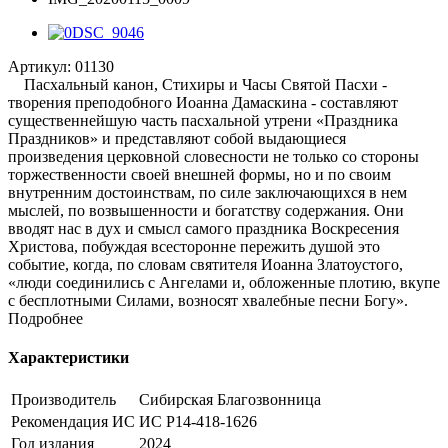
Артикул:
01130
Пасхальный канон, Стихиры и Часы Святой Пасхи -
творения преподобного Иоанна Дамаскина - составляют
существеннейшую часть пасхальной утрени «Праздника
Праздников» и представляют собой выдающиеся
произведения церковной словесности не только со стороны
торжественности своей внешней формы, но и по своим
внутренним достоинствам, по силе заключающихся в нем
мыслей, по возвышенности и богатству содержания. Они
вводят нас в дух и смысл самого праздника Воскресения
Христова, побуждая всесторонне пережить душой это
событие, когда, по словам святителя Иоанна Златоустого,
«люди соединились с Ангелами и, обложенные плотию, вкупе
с бесплотными Силами, возносят хвалебные песни Богу».
Подробнее
Характеристики
Производитель
Сибирская Благозвонница
Рекомендация ИС
ИС Р14-418-1626
Год издания
2024