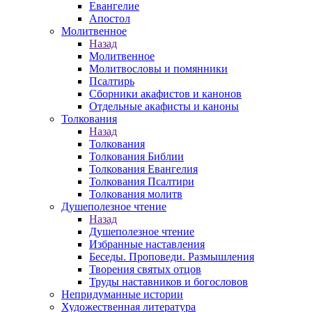
Евангелие
Апостол
Молитвенное
Назад
Молитвенное
Молитвословы и помянники
Псалтирь
Сборники акафистов и канонов
Отдельные акафисты и каноны
Толкования
Назад
Толкования
Толкования Библии
Толкования Евангелия
Толкования Псалтири
Толкования молитв
Душеполезное чтение
Назад
Душеполезное чтение
Избранные наставления
Беседы. Проповеди. Размышления
Творения святых отцов
Труды наставников и богословов
Непридуманные истории
Художественная литература