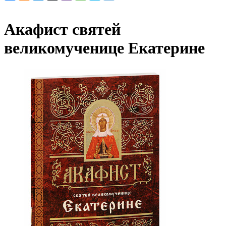
Акафист святей
великомученице Екатерине