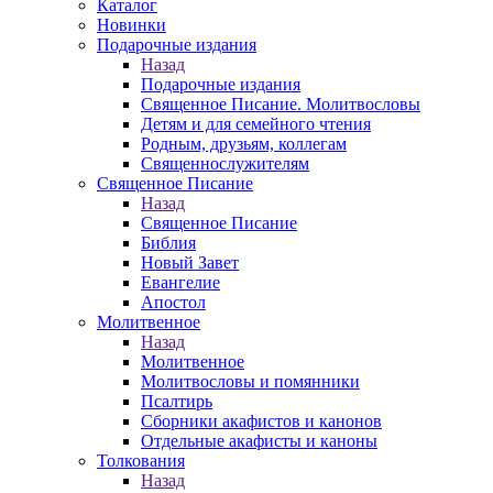
Каталог
Новинки
Подарочные издания
Назад
Подарочные издания
Священное Писание. Молитвословы
Детям и для семейного чтения
Родным, друзьям, коллегам
Священнослужителям
Священное Писание
Назад
Священное Писание
Библия
Новый Завет
Евангелие
Апостол
Молитвенное
Назад
Молитвенное
Молитвословы и помянники
Псалтирь
Сборники акафистов и канонов
Отдельные акафисты и каноны
Толкования
Назад