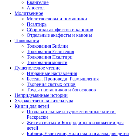
Евангелие
Апостол
Молитвенное
Молитвословы и помянники
Псалтирь
Сборники акафистов и канонов
Отдельные акафисты и каноны
Толкования
Толкования Библии
Толкования Евангелия
Толкования Псалтири
Толкования молитв
Душеполезное чтение
Избранные наставления
Беседы. Проповеди. Размышления
Творения святых отцов
Труды наставников и богословов
Непридуманные истории
Художественная литература
Книги для детей
Познавательные и художественные книги.
Раскраски
Жития святых и Богородицы в изложении для
детей
Библия, Евангелие, молитвы и псалмы для детей