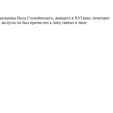
ельника Нила Столобенского, жившего в XVI веке, почитают
заслугах он был причислен к лику святых в чине