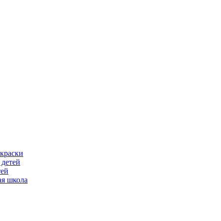
скраски
 детей
тей
ая школа