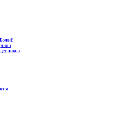
н Божий
дники
ященников
огия