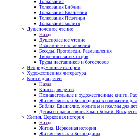
Толкования
Толкования Библии
Толкования Евангелия
Толкования Псалтири
Толкования молитв
Душеполезное чтение
Назад
Душеполезное чтение
Избранные наставления
Беседы. Проповеди. Размышления
Творения святых отцов
Труды наставников и богословов
Непридуманные истории
Художественная литература
Книги для детей
Назад
Книги для детей
Познавательные и художественные книги. Ра
Жития святых и Богородицы в изложении для
Библия, Евангелие, молитвы и псалмы для де
Детям о православии. Закон Божий. Воскресн
Жития. Церковная история
Назад
Жития. Церковная история
Жития святых и Богородицы