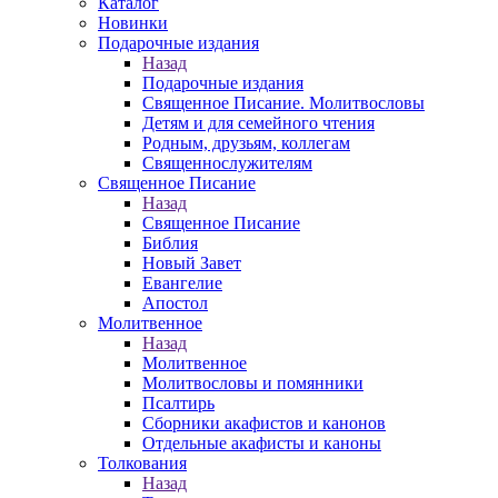
Каталог
Новинки
Подарочные издания
Назад
Подарочные издания
Священное Писание. Молитвословы
Детям и для семейного чтения
Родным, друзьям, коллегам
Священнослужителям
Священное Писание
Назад
Священное Писание
Библия
Новый Завет
Евангелие
Апостол
Молитвенное
Назад
Молитвенное
Молитвословы и помянники
Псалтирь
Сборники акафистов и канонов
Отдельные акафисты и каноны
Толкования
Назад