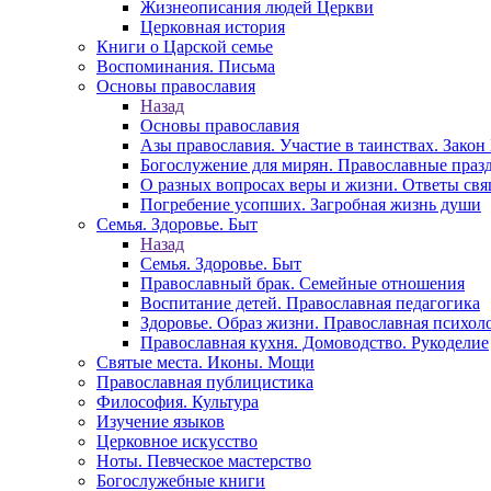
Жизнеописания людей Церкви
Церковная история
Книги о Царской семье
Воспоминания. Письма
Основы православия
Назад
Основы православия
Азы православия. Участие в таинствах. Зако
Богослужение для мирян. Православные праз
О разных вопросах веры и жизни. Ответы св
Погребение усопших. Загробная жизнь души
Семья. Здоровье. Быт
Назад
Семья. Здоровье. Быт
Православный брак. Семейные отношения
Воспитание детей. Православная педагогика
Здоровье. Образ жизни. Православная психол
Православная кухня. Домоводство. Рукоделие
Святые места. Иконы. Мощи
Православная публицистика
Философия. Культура
Изучение языков
Церковное искусство
Ноты. Певческое мастерство
Богослужебные книги