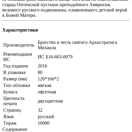
старца Оптинской пустыни преподобного Амвросия,
великого русского подвижника, пламеневшего детской верой
к Божей Матери.
Характеристики
Братство в честь святого Архистратига
Производитель
Михаила
Рекомендация
ИС Б16-603-0079
ИС
Год издания
2016
В упаковке
80
Размер (мм)
120*166*2
Тип обложки
мягкая
Бумага
офсетная
Цветность
двухцветная
печати
Страниц
32
Язык
русский
Тираж
10000
Содержание