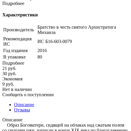
Подробнее
Характеристики
Братство в честь святого Архистратига
Производитель
Михаила
Рекомендация
ИС Б16-603-0079
ИС
Год издания
2016
В упаковке
80
Подробнее
21
руб.
30
руб.
Экономия
9
руб.
Нет в наличии
Сообщить о поступлении
Описание
Отзывы
Описание
Образ Богоматери, сидящей на облаках над сжатым полем
со снопами ржи, написан в конце XIX века по благославению