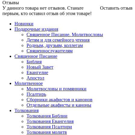
Отзывы
У данного товара нет отзывов. Станьте
Оставить отзыв
первым, кто оставил отзыв об этом товаре!
Новинки
Подарочные издания
Священное Писание. Молитвословы
Детям и для семейного чтения
Родным, друзьям, коллегам
Священнослужителям
Священное Писание
Библия
Новый Завет
Евангелие
Апостол
Молитвенное
Молитвословы и помянники
Псалтирь
Сборники акафистов и канонов
Отдельные акафисты и каноны
Толкования
Толкования Библии
Толкования Евангелия
Толкования Псалтири
Толкования молитв