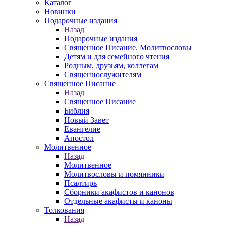
Каталог
Новинки
Подарочные издания
Назад
Подарочные издания
Священное Писание. Молитвословы
Детям и для семейного чтения
Родным, друзьям, коллегам
Священнослужителям
Священное Писание
Назад
Священное Писание
Библия
Новый Завет
Евангелие
Апостол
Молитвенное
Назад
Молитвенное
Молитвословы и помянники
Псалтирь
Сборники акафистов и канонов
Отдельные акафисты и каноны
Толкования
Назад