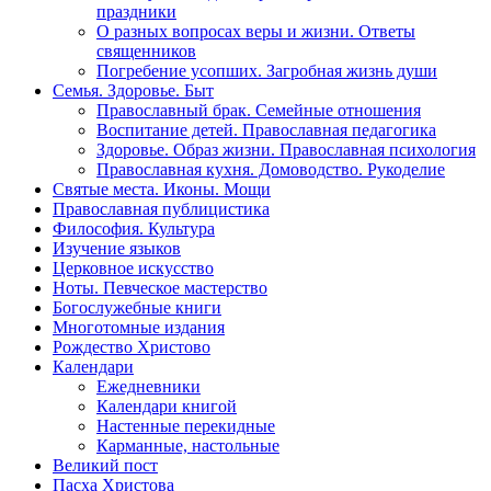
праздники
О разных вопросах веры и жизни. Ответы
священников
Погребение усопших. Загробная жизнь души
Семья. Здоровье. Быт
Православный брак. Семейные отношения
Воспитание детей. Православная педагогика
Здоровье. Образ жизни. Православная психология
Православная кухня. Домоводство. Рукоделие
Святые места. Иконы. Мощи
Православная публицистика
Философия. Культура
Изучение языков
Церковное искусство
Ноты. Певческое мастерство
Богослужебные книги
Многотомные издания
Рождество Христово
Календари
Ежедневники
Календари книгой
Настенные перекидные
Карманные, настольные
Великий пост
Пасха Христова