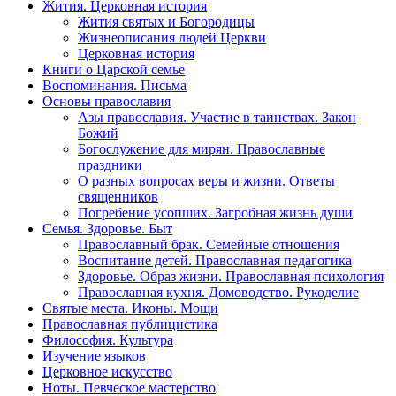
Жития. Церковная история
Жития святых и Богородицы
Жизнеописания людей Церкви
Церковная история
Книги о Царской семье
Воспоминания. Письма
Основы православия
Азы православия. Участие в таинствах. Закон
Божий
Богослужение для мирян. Православные
праздники
О разных вопросах веры и жизни. Ответы
священников
Погребение усопших. Загробная жизнь души
Семья. Здоровье. Быт
Православный брак. Семейные отношения
Воспитание детей. Православная педагогика
Здоровье. Образ жизни. Православная психология
Православная кухня. Домоводство. Рукоделие
Святые места. Иконы. Мощи
Православная публицистика
Философия. Культура
Изучение языков
Церковное искусство
Ноты. Певческое мастерство