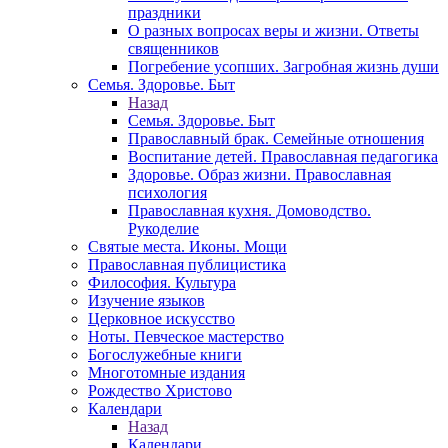
праздники
О разных вопросах веры и жизни. Ответы
священников
Погребение усопших. Загробная жизнь души
Семья. Здоровье. Быт
Назад
Семья. Здоровье. Быт
Православный брак. Семейные отношения
Воспитание детей. Православная педагогика
Здоровье. Образ жизни. Православная
психология
Православная кухня. Домоводство.
Рукоделие
Святые места. Иконы. Мощи
Православная публицистика
Философия. Культура
Изучение языков
Церковное искусство
Ноты. Певческое мастерство
Богослужебные книги
Многотомные издания
Рождество Христово
Календари
Назад
Календари