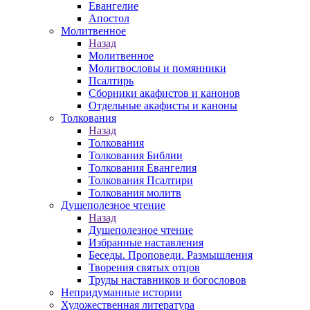
Евангелие
Апостол
Молитвенное
Назад
Молитвенное
Молитвословы и помянники
Псалтирь
Сборники акафистов и канонов
Отдельные акафисты и каноны
Толкования
Назад
Толкования
Толкования Библии
Толкования Евангелия
Толкования Псалтири
Толкования молитв
Душеполезное чтение
Назад
Душеполезное чтение
Избранные наставления
Беседы. Проповеди. Размышления
Творения святых отцов
Труды наставников и богословов
Непридуманные истории
Художественная литература