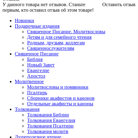
У данного товара нет отзывов. Станьте
Оставить отзыв
первым, кто оставил отзыв об этом товаре!
Новинки
Подарочные издания
Священное Писание. Молитвословы
Детям и для семейного чтения
Родным, друзьям, коллегам
Священнослужителям
Священное Писание
Библия
Новый Завет
Евангелие
Апостол
Молитвенное
Молитвословы и помянники
Псалтирь
Сборники акафистов и канонов
Отдельные акафисты и каноны
Толкования
Толкования Библии
Толкования Евангелия
Толкования Псалтири
Толкования молитв
Душеполезное чтение