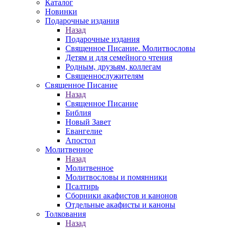
Каталог
Новинки
Подарочные издания
Назад
Подарочные издания
Священное Писание. Молитвословы
Детям и для семейного чтения
Родным, друзьям, коллегам
Священнослужителям
Священное Писание
Назад
Священное Писание
Библия
Новый Завет
Евангелие
Апостол
Молитвенное
Назад
Молитвенное
Молитвословы и помянники
Псалтирь
Сборники акафистов и канонов
Отдельные акафисты и каноны
Толкования
Назад