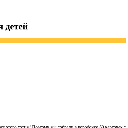
я детей
е этого хотим! Поэтому мы собрали в коробочке 60 карточек с