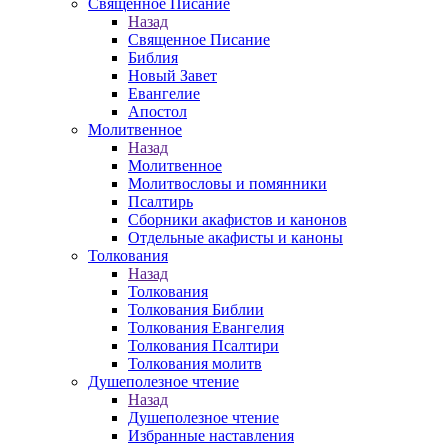
Священное Писание
Назад
Священное Писание
Библия
Новый Завет
Евангелие
Апостол
Молитвенное
Назад
Молитвенное
Молитвословы и помянники
Псалтирь
Сборники акафистов и канонов
Отдельные акафисты и каноны
Толкования
Назад
Толкования
Толкования Библии
Толкования Евангелия
Толкования Псалтири
Толкования молитв
Душеполезное чтение
Назад
Душеполезное чтение
Избранные наставления