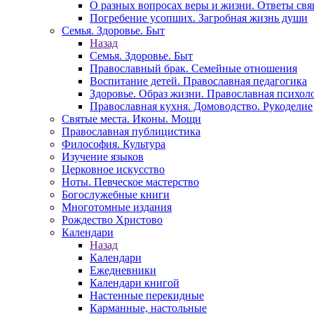
О разных вопросах веры и жизни. Ответы св
Погребение усопших. Загробная жизнь души
Семья. Здоровье. Быт
Назад
Семья. Здоровье. Быт
Православный брак. Семейные отношения
Воспитание детей. Православная педагогика
Здоровье. Образ жизни. Православная психол
Православная кухня. Домоводство. Рукоделие
Святые места. Иконы. Мощи
Православная публицистика
Философия. Культура
Изучение языков
Церковное искусство
Ноты. Певческое мастерство
Богослужебные книги
Многотомные издания
Рождество Христово
Календари
Назад
Календари
Ежедневники
Календари книгой
Настенные перекидные
Карманные, настольные