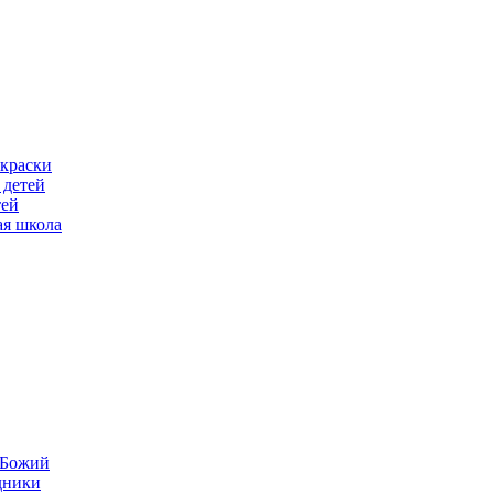
скраски
 детей
тей
ая школа
н Божий
дники