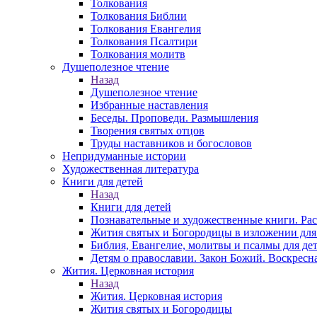
Толкования
Толкования Библии
Толкования Евангелия
Толкования Псалтири
Толкования молитв
Душеполезное чтение
Назад
Душеполезное чтение
Избранные наставления
Беседы. Проповеди. Размышления
Творения святых отцов
Труды наставников и богословов
Непридуманные истории
Художественная литература
Книги для детей
Назад
Книги для детей
Познавательные и художественные книги. Ра
Жития святых и Богородицы в изложении для
Библия, Евангелие, молитвы и псалмы для де
Детям о православии. Закон Божий. Воскресн
Жития. Церковная история
Назад
Жития. Церковная история
Жития святых и Богородицы