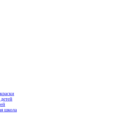
скраски
 детей
тей
ая школа