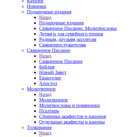
Каталог
Новинки
Подарочные издания
Назад
Подарочные издания
Священное Писание. Молитвословы
Детям и для семейного чтения
Родным, друзьям, коллегам
Священнослужителям
Священное Писание
Назад
Священное Писание
Библия
Новый Завет
Евангелие
Апостол
Молитвенное
Назад
Молитвенное
Молитвословы и помянники
Псалтирь
Сборники акафистов и канонов
Отдельные акафисты и каноны
Толкования
Назад