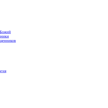
н Божий
дники
ященников
огия