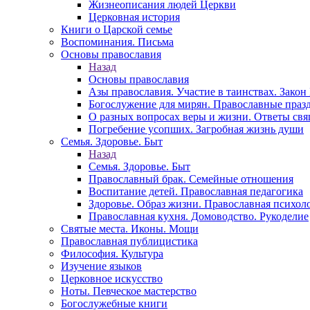
Жизнеописания людей Церкви
Церковная история
Книги о Царской семье
Воспоминания. Письма
Основы православия
Назад
Основы православия
Азы православия. Участие в таинствах. Зако
Богослужение для мирян. Православные праз
О разных вопросах веры и жизни. Ответы св
Погребение усопших. Загробная жизнь души
Семья. Здоровье. Быт
Назад
Семья. Здоровье. Быт
Православный брак. Семейные отношения
Воспитание детей. Православная педагогика
Здоровье. Образ жизни. Православная психол
Православная кухня. Домоводство. Рукоделие
Святые места. Иконы. Мощи
Православная публицистика
Философия. Культура
Изучение языков
Церковное искусство
Ноты. Певческое мастерство
Богослужебные книги