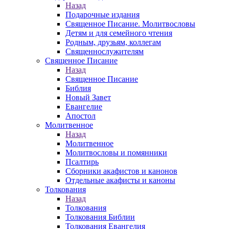
Назад
Подарочные издания
Священное Писание. Молитвословы
Детям и для семейного чтения
Родным, друзьям, коллегам
Священнослужителям
Священное Писание
Назад
Священное Писание
Библия
Новый Завет
Евангелие
Апостол
Молитвенное
Назад
Молитвенное
Молитвословы и помянники
Псалтирь
Сборники акафистов и канонов
Отдельные акафисты и каноны
Толкования
Назад
Толкования
Толкования Библии
Толкования Евангелия