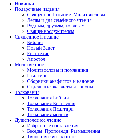
Новинки
Подарочные издания
Священное Писание. Молитвословы
Детям и для семейного чтения
Родным, друзьям, коллегам
Священнослужителям
Священное Писание
Библия
Новый Завет
Евангелие
Апостол
Молитвенное
Молитвословы и помянники
Псалтирь
Сборники акафистов и канонов
Отдельные акафисты и каноны
Толкования
Толкования Библии
Толкования Евангелия
Толкования Псалтири
Толкования молитв
Душеполезное чтение
Избранные наставления
Беседы. Проповеди. Размышления
Творения святых отцов