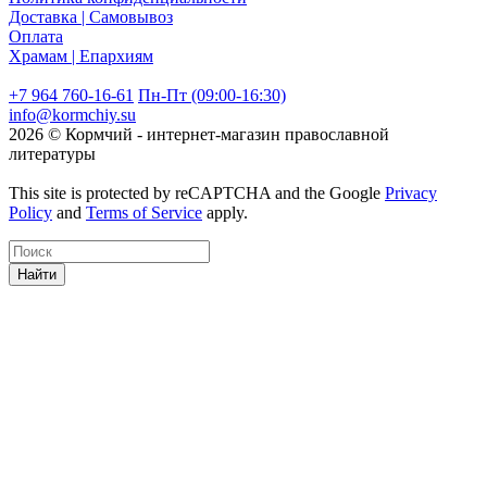
Доставка | Самовывоз
Оплата
Храмам | Епархиям
+7 964 760-16-61
Пн-Пт (09:00-16:30)
info@kormchiy.su
2026 © Кормчий - интернет-магазин православной
литературы
This site is protected by reCAPTCHA and the Google
Privacy
Policy
and
Terms of Service
apply.
Найти