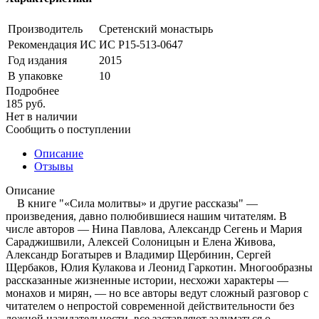
Производитель
Сретенский монастырь
Рекомендация ИС
ИС Р15-513-0647
Год издания
2015
В упаковке
10
Подробнее
185
руб.
Нет в наличии
Сообщить о поступлении
Описание
Отзывы
Описание
В книге "«Сила молитвы» и другие рассказы" —
произведения, давно полюбившиеся нашим читателям. В
числе авторов — Нина Павлова, Александр Сегень и Мария
Сараджишвили, Алексей Солоницын и Елена Живова,
Александр Богатырев и Владимир Щербинин, Сергей
Щербаков, Юлия Кулакова и Леонид Гаркотин. Многообразны
рассказанные жизненные истории, несхожи характеры —
монахов и мирян, — но все авторы ведут сложный разговор с
читателем о непростой современной действительности без
ложной назидательности, все заставляют задуматься о