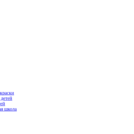
скраски
 детей
тей
ая школа