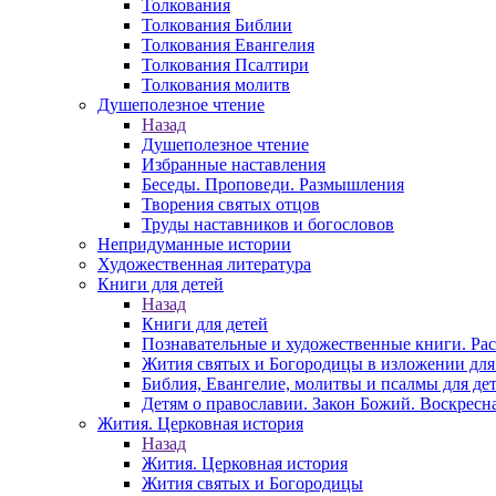
Толкования
Толкования Библии
Толкования Евангелия
Толкования Псалтири
Толкования молитв
Душеполезное чтение
Назад
Душеполезное чтение
Избранные наставления
Беседы. Проповеди. Размышления
Творения святых отцов
Труды наставников и богословов
Непридуманные истории
Художественная литература
Книги для детей
Назад
Книги для детей
Познавательные и художественные книги. Ра
Жития святых и Богородицы в изложении для
Библия, Евангелие, молитвы и псалмы для де
Детям о православии. Закон Божий. Воскресн
Жития. Церковная история
Назад
Жития. Церковная история
Жития святых и Богородицы