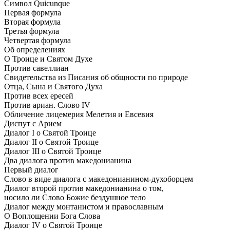
Символ Quicunque
Первая формула
Вторая формула
Третья формула
Четвертая формула
Об определениях
О Троице и Святом Духе
Против савеллиан
Свидетельства из Писания об общности по природе
Отца, Сына и Святого Духа
Против всех ересей
Против ариан. Слово IV
Обличение лицемерия Мелетия и Евсевия
Диспут с Арием
Диалог I о Святой Троице
Диалог II о Святой Троице
Диалог III о Святой Троице
Два диалога против македонианина
Первый диалог
Слово в виде диалога с македонианином-духоборцем
Диалог второй против македонианина о том,
носило ли Слово Божие бездушное тело
Диалог между монтанистом и православным
О Воплощении Бога Слова
Диалог IV о Святой Троице