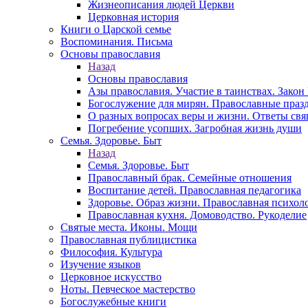
Жизнеописания людей Церкви
Церковная история
Книги о Царской семье
Воспоминания. Письма
Основы православия
Назад
Основы православия
Азы православия. Участие в таинствах. Зако
Богослужение для мирян. Православные праз
О разных вопросах веры и жизни. Ответы св
Погребение усопших. Загробная жизнь души
Семья. Здоровье. Быт
Назад
Семья. Здоровье. Быт
Православный брак. Семейные отношения
Воспитание детей. Православная педагогика
Здоровье. Образ жизни. Православная психол
Православная кухня. Домоводство. Рукоделие
Святые места. Иконы. Мощи
Православная публицистика
Философия. Культура
Изучение языков
Церковное искусство
Ноты. Певческое мастерство
Богослужебные книги