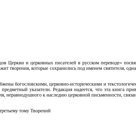
в Церкви и церковных писателей в русском переводе» посвя
ржит творения, которые сохранились под именем святителя, одна
бжены богословскими, церковно-историческими и текстологичес
предметный указатели. Редакция надеется, что эта книга при
ля, неравнодушного к наследию церковной письменности, связан
третьему тому Творений