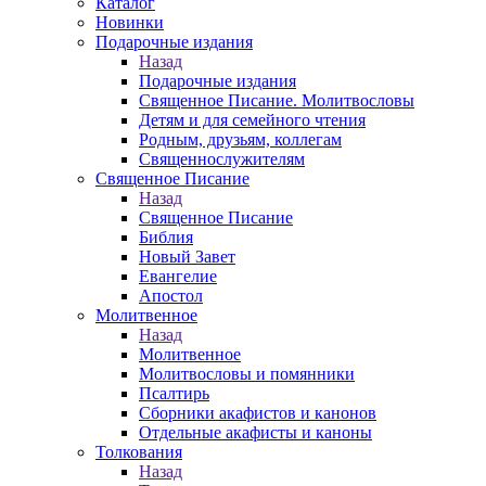
Каталог
Новинки
Подарочные издания
Назад
Подарочные издания
Священное Писание. Молитвословы
Детям и для семейного чтения
Родным, друзьям, коллегам
Священнослужителям
Священное Писание
Назад
Священное Писание
Библия
Новый Завет
Евангелие
Апостол
Молитвенное
Назад
Молитвенное
Молитвословы и помянники
Псалтирь
Сборники акафистов и канонов
Отдельные акафисты и каноны
Толкования
Назад