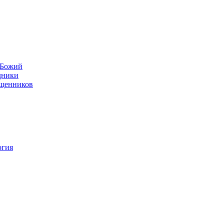
н Божий
дники
ященников
огия